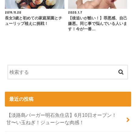
2019.11.20
2020.1.7
長女3歳と初めての家庭菜園とチ
【後追いが酷い！】罪悪感、自己
ューリップ植えに挑戦！
嫌悪。同じ事で悩んでいる人いま
す！今が一番…
最近の投稿
【淡路島バーガー明石魚住店】6月10日オープン！
甘〜い玉ねぎ！ジューシーな肉感！