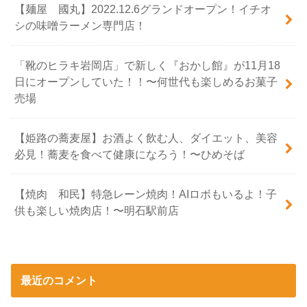
【麺屋 國丸】2022.12.6グランドオープン！イチオ
シの味噌ラーメン専門店！
「靴のヒラキ岩岡店」で新しく『おかし館』が11月18
日にオープンしていた！！〜何世代も楽しめるお菓子
売場
【姫路の蕎麦屋】お酒よく飲む人、ダイエット、美容
必見！蕎麦を食べて健康になろう！〜ひめそば
【焼肉 和民】特急レーン焼肉！AIロボもいるよ！子
供も楽しい焼肉店！〜明石駅前店
最近のコメント