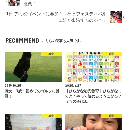
挑戦！
1日で2つのイベントに参加！レゲェフェスティバル
に誰が出演するのか？！
RECOMMEND
こちらの記事も人気です。
成長
成長
2019.10.25
2020.4.27
長女 3歳！初めてのゴルフに挑
【ひらがな幼児教育】ひらがなっ
戦！
てどうやって読めるようになる？
うちの子は3…
成長
成長