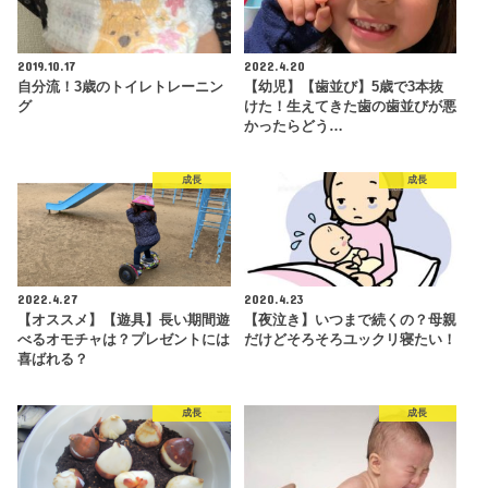
2019.10.17
2022.4.20
自分流！3歳のトイレトレーニン
【幼児】【歯並び】5歳で3本抜
グ
けた！生えてきた歯の歯並びが悪
かったらどう…
成長
成長
2022.4.27
2020.4.23
【オススメ】【遊具】長い期間遊
【夜泣き】いつまで続くの？母親
べるオモチャは？プレゼントには
だけどそろそろユックリ寝たい！
喜ばれる？
成長
成長