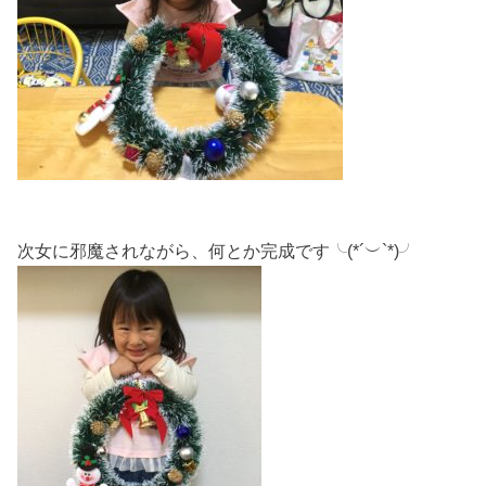
次女に邪魔されながら、何とか完成です╰(*´︶`*)╯