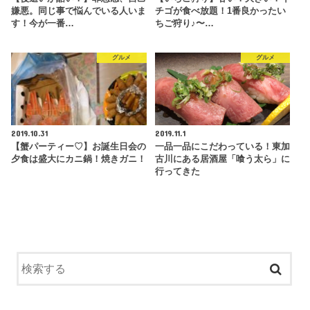
嫌悪。同じ事で悩んでいる人いま
チゴが食べ放題！1番良かったい
す！今が一番…
ちご狩り♪〜…
グルメ
グルメ
2019.10.31
2019.11.1
【蟹パーティー♡】お誕生日会の
一品一品にこだわっている！東加
夕食は盛大にカニ鍋！焼きガニ！
古川にある居酒屋「喰う太ら」に
行ってきた