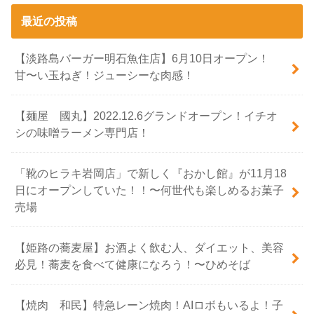
最近の投稿
【淡路島バーガー明石魚住店】6月10日オープン！
甘〜い玉ねぎ！ジューシーな肉感！
【麺屋 國丸】2022.12.6グランドオープン！イチオ
シの味噌ラーメン専門店！
「靴のヒラキ岩岡店」で新しく『おかし館』が11月18
日にオープンしていた！！〜何世代も楽しめるお菓子
売場
【姫路の蕎麦屋】お酒よく飲む人、ダイエット、美容
必見！蕎麦を食べて健康になろう！〜ひめそば
【焼肉 和民】特急レーン焼肉！AIロボもいるよ！子