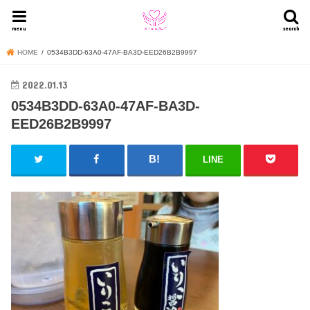
menu
search
HOME
0534B3DD-63A0-47AF-BA3D-EED26B2B9997
2022.01.13
0534B3DD-63A0-47AF-BA3D-
EED26B2B9997
LINE