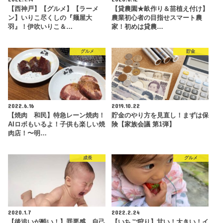
【西神戸】【グルメ】【ラーメ
【貸農園★畝作り＆苗植え付け】
ン】いりこ尽くしの『麺屋大
農業初心者の目指せスマート農
羽』！伊吹いりこ＆…
家！初めは貸農…
グルメ
貯金
2022.6.16
2019.10.22
【焼肉 和民】特急レーン焼肉！
貯金のやり方を見直し！まずは保
AIロボもいるよ！子供も楽しい焼
険【家族会議 第1弾】
肉店！〜明…
成長
グルメ
2020.1.7
2022.2.24
【後追いが酷い！】罪悪感、自己
【いちご狩り】甘い！大きい！イ