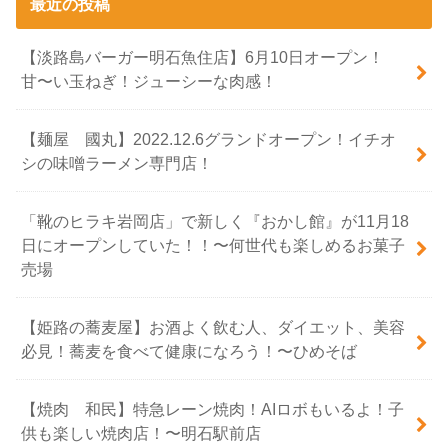
最近の投稿
【淡路島バーガー明石魚住店】6月10日オープン！
甘〜い玉ねぎ！ジューシーな肉感！
【麺屋 國丸】2022.12.6グランドオープン！イチオ
シの味噌ラーメン専門店！
「靴のヒラキ岩岡店」で新しく『おかし館』が11月18
日にオープンしていた！！〜何世代も楽しめるお菓子
売場
【姫路の蕎麦屋】お酒よく飲む人、ダイエット、美容
必見！蕎麦を食べて健康になろう！〜ひめそば
【焼肉 和民】特急レーン焼肉！AIロボもいるよ！子
供も楽しい焼肉店！〜明石駅前店