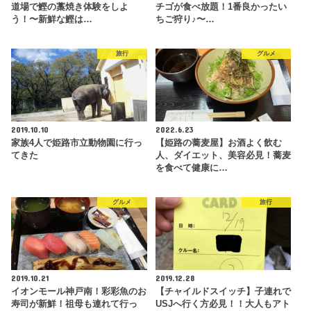
道場で鰹の藁焼き体験をしよ
チゴが食べ放題！1番良かったい
う！〜新鮮な鰹は…
ちご狩り♪〜…
旅行
グルメ
2019.10.10
2022.6.23
家族4人で姫路市立動物園に行っ
【姫路の蕎麦屋】お酒よく飲む
てきた
人、ダイエット、美容必見！蕎麦
を食べて健康に…
グルメ
旅行
2019.10.21
2019.12.28
イオンモール神戸南！彩彩魚のお
【チャイルドスイッチ】子連れで
寿司が新鮮！祖母も連れて行っ
USJへ行く方必見！！大人もアト