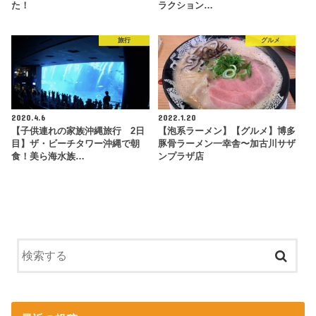
た！
ラクション…
旅行
グルメ
2020.4.6
2022.1.20
【子供連れの家族沖縄旅行 2日
【泡系ラーメン】【グルメ】博多
目】ザ・ビーチタワー沖縄で朝
豚骨ラーメン一幸舎〜加古川サザ
食！美ら海水族…
ンプラザ店