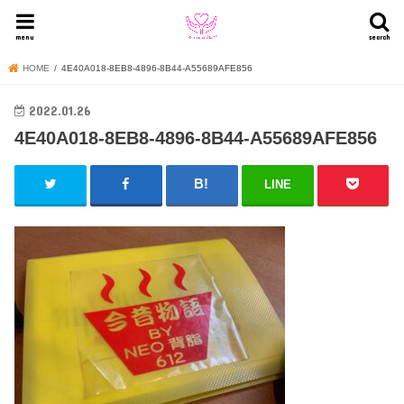
menu
search
HOME
4E40A018-8EB8-4896-8B44-A55689AFE856
2022.01.26
4E40A018-8EB8-4896-8B44-A55689AFE856
LINE