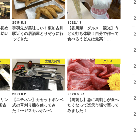
2019.11.2
2022.1.7
】初め
手羽先が美味しい！東加古川
【香川県 グルメ 観光】う
！幼い
駅近くの居酒屋とりぞうに行
どん打ち体験！自分で作って
ってきた
食べるうどんは最高！…
メ
太陽光発電
グルメ
2021.8.2
2020.5.23
ロリン
【ニチネン】カセットボンベ
【馬刺し】急に馬刺しが食べ
国古
式の草刈り機を使ってみ
たくなって楽天市場で買って
…
た！〜ガスカルボンベ
みました！