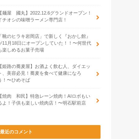
【麺屋 國丸】2022.12.6グランドオープン！
イチオシの味噌ラーメン専門店！
「靴のヒラキ岩岡店」で新しく『おかし館』
が11月18日にオープンしていた！！〜何世代
も楽しめるお菓子売場
【姫路の蕎麦屋】お酒よく飲む人、ダイエッ
ト、美容必見！蕎麦を食べて健康になろ
う！〜ひめそば
【焼肉 和民】特急レーン焼肉！AIロボもい
るよ！子供も楽しい焼肉店！〜明石駅前店
最近のコメント