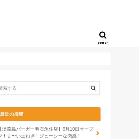
search
最近の投稿
【淡路島バーガー明石魚住店】6月10日オープ
ン！甘〜い玉ねぎ！ジューシーな肉感！