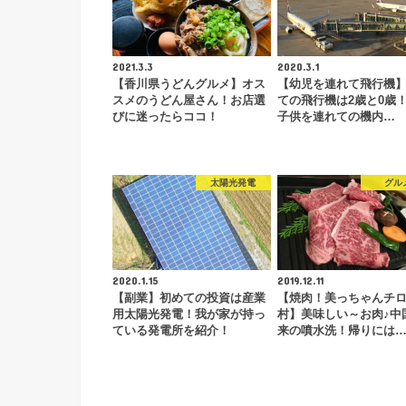
2021.3.3
2020.3.1
【香川県うどんグルメ】オス
【幼児を連れて飛行機
スメのうどん屋さん！お店選
ての飛行機は2歳と0歳
びに迷ったらココ！
子供を連れての機内…
太陽光発電
グル
2020.1.15
2019.12.11
【副業】初めての投資は産業
【焼肉！美っちゃんチ
用太陽光発電！我が家が持っ
村】美味しい～お肉♪中
ている発電所を紹介！
来の噴水洗！帰りには