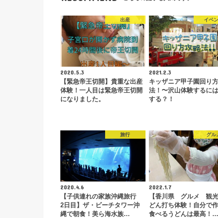
出産
イベ
2020.5.3
2021.2.3
【緊急帝王切開】貴重な出産
キッザニア甲子園回り
体験！一人目は緊急帝王切開
法！〜沢山体験するに
になりました。
する？！
旅行
グル
2020.4.6
2022.1.7
【子供連れの家族沖縄旅行
【香川県 グルメ 観
2日目】ザ・ビーチタワー沖
どん打ち体験！自分で
縄で朝食！美ら海水族…
食べるうどんは最高！