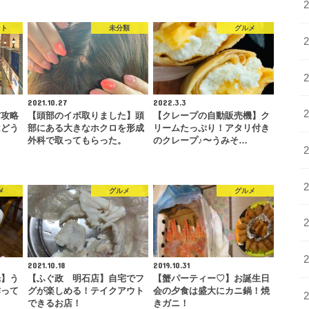
ント
未分類
グルメ
2021.10.27
2022.3.3
方攻略
【頭部のイボ取りました】頭
【クレープの自動販売機】ク
はどう
部にある大きなホクロを形成
リームたっぷり！アタリ付き
外科で取ってもらった。
のクレープ♪〜うみそ…
メ
グルメ
グルメ
2021.10.18
2019.10.31
光】う
【ふぐ政 明石店】自宅でフ
【蟹パーティー♡】お誕生日
作って
グが楽しめる！テイクアウト
会の夕食は盛大にカニ鍋！焼
…
できるお店！
きガニ！