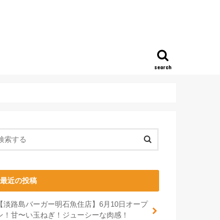
search
最近の投稿
【淡路島バーガー明石魚住店】6月10日オープ
ン！甘〜い玉ねぎ！ジューシーな肉感！