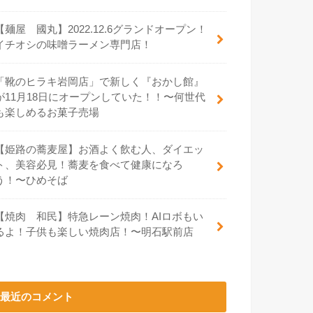
【麺屋 國丸】2022.12.6グランドオープン！
イチオシの味噌ラーメン専門店！
「靴のヒラキ岩岡店」で新しく『おかし館』
が11月18日にオープンしていた！！〜何世代
も楽しめるお菓子売場
【姫路の蕎麦屋】お酒よく飲む人、ダイエッ
ト、美容必見！蕎麦を食べて健康になろ
う！〜ひめそば
【焼肉 和民】特急レーン焼肉！AIロボもい
るよ！子供も楽しい焼肉店！〜明石駅前店
最近のコメント