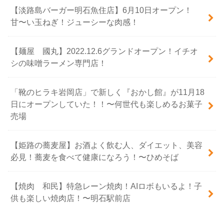
【淡路島バーガー明石魚住店】6月10日オープン！
甘〜い玉ねぎ！ジューシーな肉感！
【麺屋 國丸】2022.12.6グランドオープン！イチオ
シの味噌ラーメン専門店！
「靴のヒラキ岩岡店」で新しく『おかし館』が11月18
日にオープンしていた！！〜何世代も楽しめるお菓子
売場
【姫路の蕎麦屋】お酒よく飲む人、ダイエット、美容
必見！蕎麦を食べて健康になろう！〜ひめそば
【焼肉 和民】特急レーン焼肉！AIロボもいるよ！子
供も楽しい焼肉店！〜明石駅前店