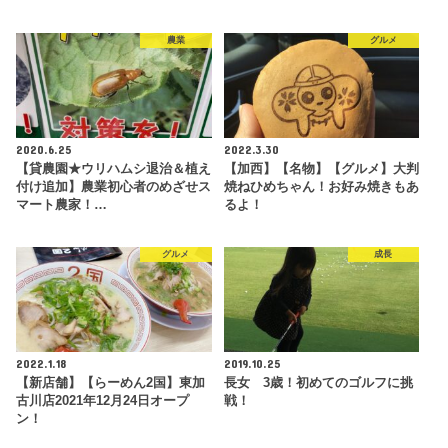
農業
グルメ
2020.6.25
2022.3.30
【貸農園★ウリハムシ退治＆植え
【加西】【名物】【グルメ】大判
付け追加】農業初心者のめざせス
焼ねひめちゃん！お好み焼きもあ
マート農家！…
るよ！
グルメ
成長
2022.1.18
2019.10.25
【新店舗】【らーめん2国】東加
長女 3歳！初めてのゴルフに挑
古川店2021年12月24日オープ
戦！
ン！