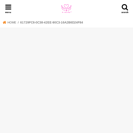
menu
search
HOME
61729FC6-0C38-42EE-90C3-16A2B6D24F84