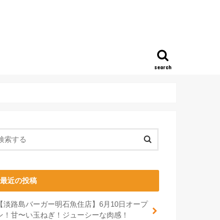
search
最近の投稿
【淡路島バーガー明石魚住店】6月10日オープ
ン！甘〜い玉ねぎ！ジューシーな肉感！