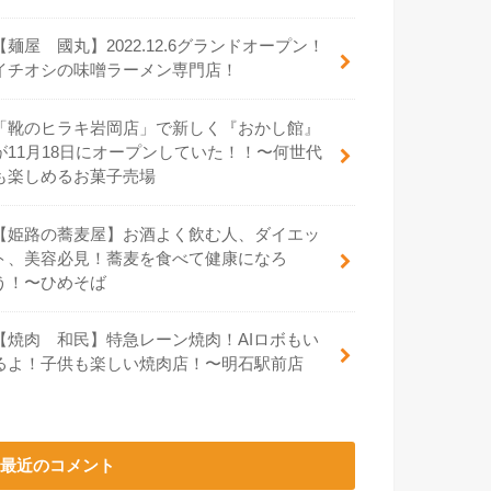
【麺屋 國丸】2022.12.6グランドオープン！
イチオシの味噌ラーメン専門店！
「靴のヒラキ岩岡店」で新しく『おかし館』
が11月18日にオープンしていた！！〜何世代
も楽しめるお菓子売場
【姫路の蕎麦屋】お酒よく飲む人、ダイエッ
ト、美容必見！蕎麦を食べて健康になろ
う！〜ひめそば
【焼肉 和民】特急レーン焼肉！AIロボもい
るよ！子供も楽しい焼肉店！〜明石駅前店
最近のコメント