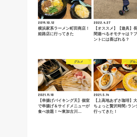
2019.10.12
2022.4.27
横浜家系ラーメン町田商店！
【オススメ】【遊具】
姫路店に行ってきた
間遊べるオモチャは？
ントには喜ばれる？
グルメ
グル
2021.11.18
2021.5.14
【串揚げバイキング天】個室
【上高地あずさ珈琲】
で串揚げ＆サイドメニューが
ちょっと贅沢時間♪ラン
食べ放題！〜東加古川…
行ってきた！