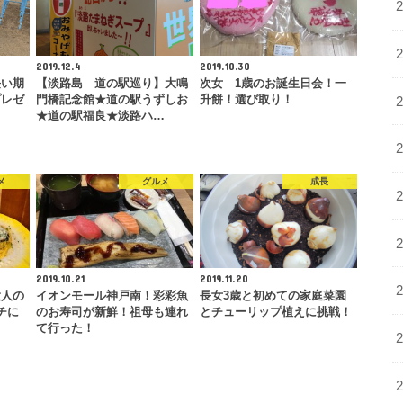
2019.12.4
2019.10.30
長い期
【淡路島 道の駅巡り】大鳴
次女 1歳のお誕生日会！一
プレゼ
門橋記念館★道の駅うずしお
升餅！選び取り！
★道の駅福良★淡路ハ…
メ
グルメ
成長
2019.10.21
2019.11.20
大人の
イオンモール神戸南！彩彩魚
長女3歳と初めての家庭菜園
チに
のお寿司が新鮮！祖母も連れ
とチューリップ植えに挑戦！
て行った！