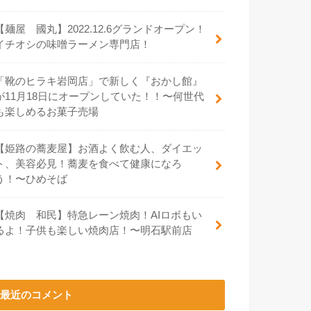
【麺屋 國丸】2022.12.6グランドオープン！
イチオシの味噌ラーメン専門店！
「靴のヒラキ岩岡店」で新しく『おかし館』
が11月18日にオープンしていた！！〜何世代
も楽しめるお菓子売場
【姫路の蕎麦屋】お酒よく飲む人、ダイエッ
ト、美容必見！蕎麦を食べて健康になろ
う！〜ひめそば
【焼肉 和民】特急レーン焼肉！AIロボもい
るよ！子供も楽しい焼肉店！〜明石駅前店
最近のコメント