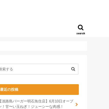
search
最近の投稿
【淡路島バーガー明石魚住店】6月10日オープ
ン！甘〜い玉ねぎ！ジューシーな肉感！