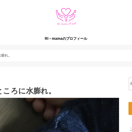
RI－mamaのプロフィール
水膨れ。
ところに水膨れ。