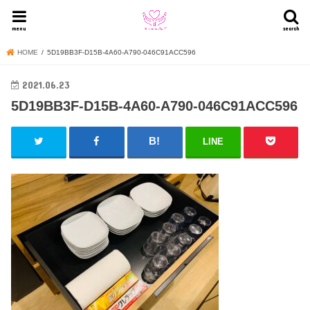
menu
search
HOME
5D19BB3F-D15B-4A60-A790-046C91ACC596
2021.06.23
5D19BB3F-D15B-4A60-A790-046C91ACC596
LINE