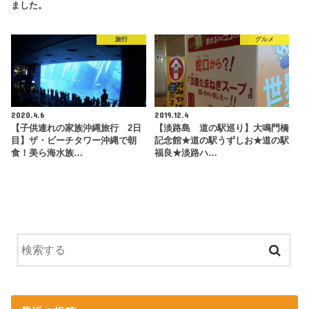
ました。
旅行
グルメ
2020.4.6
2019.12.4
【子供連れの家族沖縄旅行 2日
【淡路島 道の駅巡り】大鳴門橋
目】ザ・ビーチタワー沖縄で朝
記念館★道の駅うずしお★道の駅
食！美ら海水族…
福良★淡路ハ…