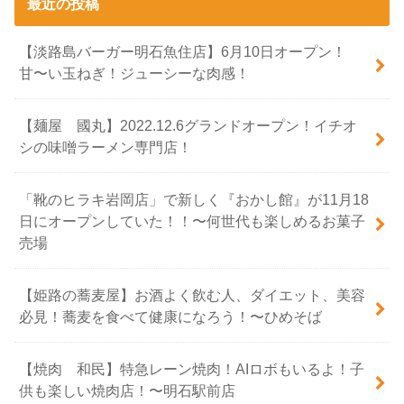
最近の投稿
【淡路島バーガー明石魚住店】6月10日オープン！
甘〜い玉ねぎ！ジューシーな肉感！
【麺屋 國丸】2022.12.6グランドオープン！イチオ
シの味噌ラーメン専門店！
「靴のヒラキ岩岡店」で新しく『おかし館』が11月18
日にオープンしていた！！〜何世代も楽しめるお菓子
売場
【姫路の蕎麦屋】お酒よく飲む人、ダイエット、美容
必見！蕎麦を食べて健康になろう！〜ひめそば
【焼肉 和民】特急レーン焼肉！AIロボもいるよ！子
供も楽しい焼肉店！〜明石駅前店