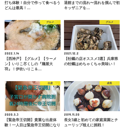
打ち体験！自分で作って食べるう
退館までの流れ〜流れを掴んで初
どんは最高！…
キッザニアを…
グルメ
グルメ
2022.1.14
2021.12.2
【西神戸】【グルメ】【ラーメ
【牡蠣の店オススメ3選】兵庫県
ン】いりこ尽くしの『麺屋大
の牡蠣はめちゃくちゃ美味い！
羽』！伊吹いりこ＆…
出産
成長
2020.5.3
2019.11.20
【緊急帝王切開】貴重な出産体
長女3歳と初めての家庭菜園とチ
験！一人目は緊急帝王切開になり
ューリップ植えに挑戦！