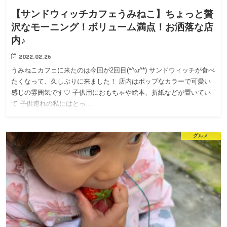
【サンドウィッチカフェうみねこ】ちょっと贅
沢なモーニング！ボリューム満点！お洒落な店
内♪
2022.02.26
うみねこカフェに来たのは今回が2回目(*^ω^*) サンドウィッチが食べ
たくなって、久しぶりに来ました！ 店内はポップなカラーで可愛い
感じの雰囲気です♡ 子供用におもちゃや絵本、折紙などが置いてい
て 子供連れの私にはとっ…
グルメ