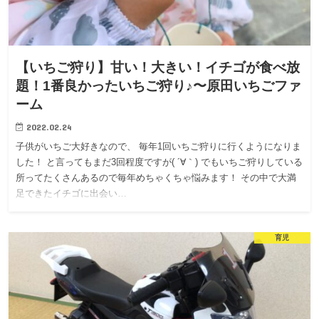
【いちご狩り】甘い！大きい！イチゴが食べ放
題！1番良かったいちご狩り♪〜原田いちごファ
ーム
2022.02.24
子供がいちご大好きなので、 毎年1回いちご狩りに行くようになりま
した！ と言ってもまだ3回程度ですが( ´∀｀) でもいちご狩りしている
所ってたくさんあるので毎年めちゃくちゃ悩みます！ その中で大満
足できたイチゴに出会い…
育児