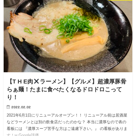
【T H E肉
ラーメン】【グルメ】超濃厚豚骨
らぁ麺！たまに食べたくなるドロドロこって
り！
2022.02.02
2021年6月1日にリニューアルオープン！！ リニューアル前は居酒屋
などラーメンとは別の飲食店だったのかな？ 本当に濃厚なので表の
看板には 『濃厚スープ苦手な方はご遠慮下さい。』 の看板がありま
す！w Google評価 …