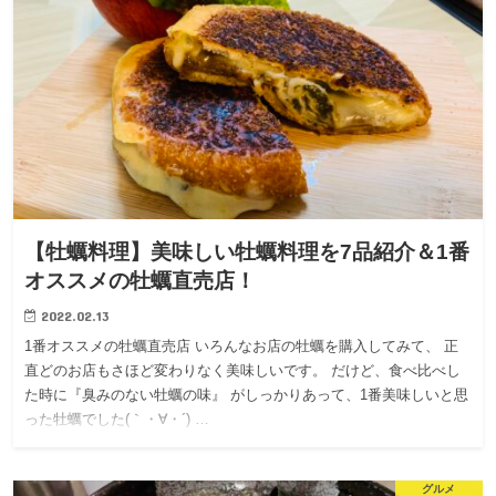
【牡蠣料理】美味しい牡蠣料理を7品紹介＆1番
オススメの牡蠣直売店！
2022.02.13
1番オススメの牡蠣直売店 いろんなお店の牡蠣を購入してみて、 正
直どのお店もさほど変わりなく美味しいです。 だけど、食べ比べし
た時に『臭みのない牡蠣の味』 がしっかりあって、1番美味しいと思
った牡蠣でした(｀・∀・´) …
グルメ