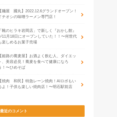
【麺屋 國丸】2022.12.6グランドオープン！
イチオシの味噌ラーメン専門店！
「靴のヒラキ岩岡店」で新しく『おかし館』
が11月18日にオープンしていた！！〜何世代
も楽しめるお菓子売場
【姫路の蕎麦屋】お酒よく飲む人、ダイエッ
ト、美容必見！蕎麦を食べて健康になろ
う！〜ひめそば
【焼肉 和民】特急レーン焼肉！AIロボもい
るよ！子供も楽しい焼肉店！〜明石駅前店
最近のコメント