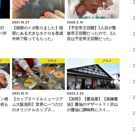
2021.10.27
2020.5.14
旅行
【頭部のイボ取りました】頭
【予定帝王切開】1人目が緊
ー沖
部にある大きなホクロを形成
急帝王切開だったので、2人
…
外科で取ってもらった。
目は予定帝王切開だった。
メ
グルメ
グルメ
2021.12.11
2022.3.25
ーン焼
【カップヌードルミュージア
【加西】【醤油屋】【高橋醤
子供も
ム大阪池田】世界に一つだけ
油】醤油のデザート？！沢山
のオリジナルカップヌ…
の醤油に調味料にスイ…