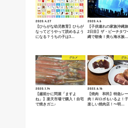
2020.4.27
2020.4.6
【ひらがな幼児教育】ひらが
【子供連れの家族沖縄
なってどうやって読めるよう
2日目】ザ・ビーチタワ
になる？うちの子は3…
縄で朝食！美ら海水族
グルメ
グル
2020.1.14
2022.6.16
【越前かに問屋「ますよ
【焼肉 和民】特急レ
ね」】楽天市場で購入！自宅
肉！AIロボもいるよ！
で焼きガニ♪
楽しい焼肉店！〜明…