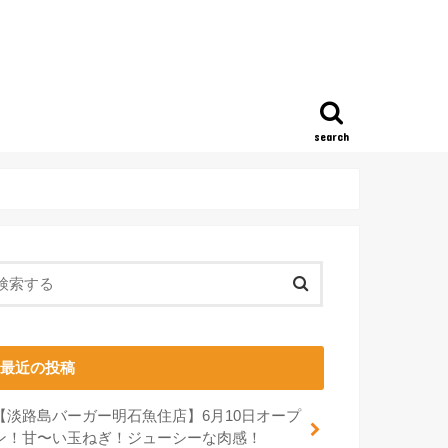
search
最近の投稿
【淡路島バーガー明石魚住店】6月10日オープ
ン！甘〜い玉ねぎ！ジューシーな肉感！