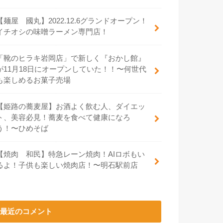
【麺屋 國丸】2022.12.6グランドオープン！
イチオシの味噌ラーメン専門店！
「靴のヒラキ岩岡店」で新しく『おかし館』
が11月18日にオープンしていた！！〜何世代
も楽しめるお菓子売場
【姫路の蕎麦屋】お酒よく飲む人、ダイエッ
ト、美容必見！蕎麦を食べて健康になろ
う！〜ひめそば
【焼肉 和民】特急レーン焼肉！AIロボもい
るよ！子供も楽しい焼肉店！〜明石駅前店
最近のコメント