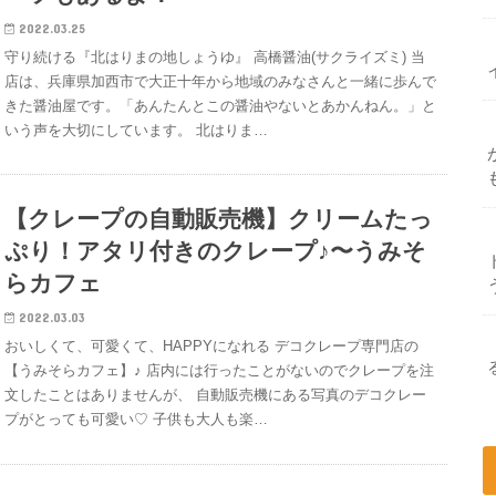
2022.03.25
守り続ける『北はりまの地しょうゆ』 高橋醤油(サクライズミ) 当
店は、兵庫県加西市で大正十年から地域のみなさんと一緒に歩んで
きた醤油屋です。「あんたんとこの醤油やないとあかんねん。」と
いう声を大切にしています。 北はりま…
【クレープの自動販売機】クリームたっ
ぷり！アタリ付きのクレープ♪〜うみそ
らカフェ
2022.03.03
おいしくて、可愛くて、HAPPYになれる デコクレープ専門店の
【うみそらカフェ】♪ 店内には行ったことがないのでクレープを注
文したことはありませんが、 自動販売機にある写真のデコクレー
プがとっても可愛い♡ 子供も大人も楽…