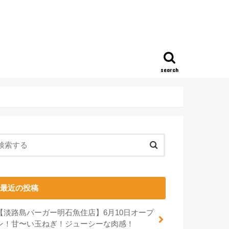
search
最近の投稿
【淡路島バーガー明石魚住店】6月10日オープ
ン！甘〜い玉ねぎ！ジューシーな肉感！