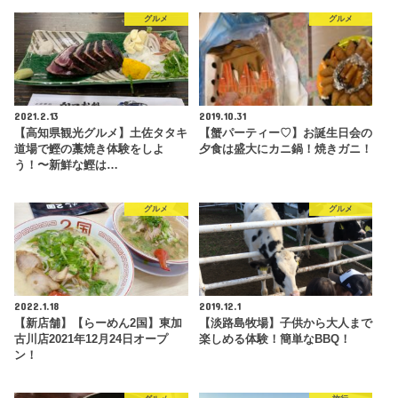
グルメ
グルメ
2021.2.13
2019.10.31
【高知県観光グルメ】土佐タタキ
【蟹パーティー♡】お誕生日会の
道場で鰹の藁焼き体験をしよ
夕食は盛大にカニ鍋！焼きガニ！
う！〜新鮮な鰹は…
グルメ
グルメ
2022.1.18
2019.12.1
【新店舗】【らーめん2国】東加
【淡路島牧場】子供から大人まで
古川店2021年12月24日オープ
楽しめる体験！簡単なBBQ！
ン！