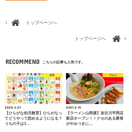
トップページへ
トップページへ
RECOMMEND
こちらの記事も人気です。
成長
グルメ
2020.4.27
2021.5.19
【ひらがな幼児教育】ひらがなっ
【ラーメン山岡屋】加古川平岡店
てどうやって読めるようになる？
新店オープン！！クセのある豚骨
うちの子は3…
がやみつきに…