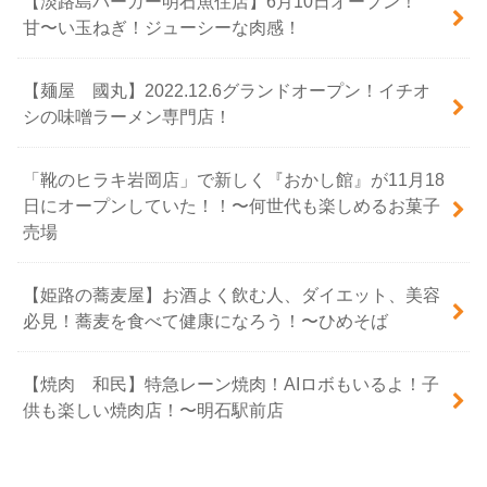
【淡路島バーガー明石魚住店】6月10日オープン！
甘〜い玉ねぎ！ジューシーな肉感！
【麺屋 國丸】2022.12.6グランドオープン！イチオ
シの味噌ラーメン専門店！
「靴のヒラキ岩岡店」で新しく『おかし館』が11月18
日にオープンしていた！！〜何世代も楽しめるお菓子
売場
【姫路の蕎麦屋】お酒よく飲む人、ダイエット、美容
必見！蕎麦を食べて健康になろう！〜ひめそば
【焼肉 和民】特急レーン焼肉！AIロボもいるよ！子
供も楽しい焼肉店！〜明石駅前店