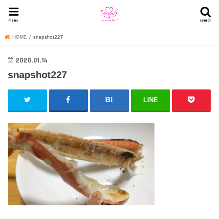
menu
search
HOME
snapshot227
2020.01.14
snapshot227
LINE