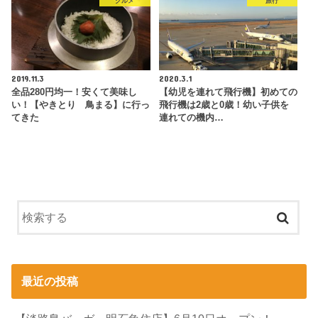
グルメ
旅行
2019.11.3
2020.3.1
全品280円均一！安くて美味し
【幼児を連れて飛行機】初めての
い！【やきとり 鳥まる】に行っ
飛行機は2歳と0歳！幼い子供を
てきた
連れての機内…
最近の投稿