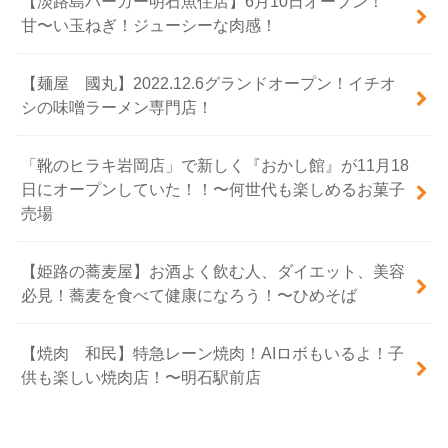
【淡路島バーガー明石魚住店】6月10日オープン！
甘〜い玉ねぎ！ジューシーな肉感！
【麺屋 國丸】2022.12.6グランドオープン！イチオ
シの味噌ラーメン専門店！
「靴のヒラキ岩岡店」で新しく『おかし館』が11月18
日にオープンしていた！！〜何世代も楽しめるお菓子
売場
【姫路の蕎麦屋】お酒よく飲む人、ダイエット、美容
必見！蕎麦を食べて健康になろう！〜ひめそば
【焼肉 和民】特急レーン焼肉！AIロボもいるよ！子
供も楽しい焼肉店！〜明石駅前店