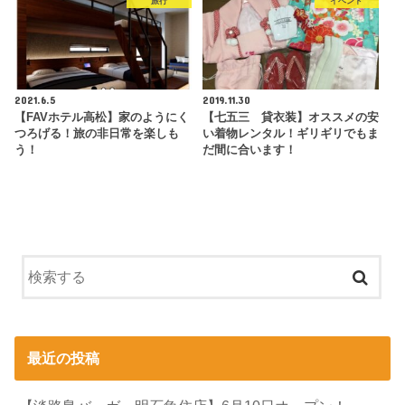
旅行
イベント
2021.6.5
2019.11.30
【FAVホテル高松】家のようにく
【七五三 貸衣装】オススメの安
つろげる！旅の非日常を楽しも
い着物レンタル！ギリギリでもま
う！
だ間に合います！
最近の投稿