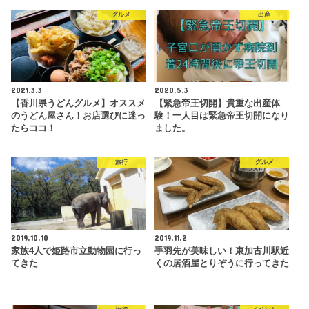
グルメ
出産
2021.3.3
2020.5.3
【香川県うどんグルメ】オススメ
【緊急帝王切開】貴重な出産体
のうどん屋さん！お店選びに迷っ
験！一人目は緊急帝王切開になり
たらココ！
ました。
旅行
グルメ
2019.10.10
2019.11.2
家族4人で姫路市立動物園に行っ
手羽先が美味しい！東加古川駅近
てきた
くの居酒屋とりぞうに行ってきた