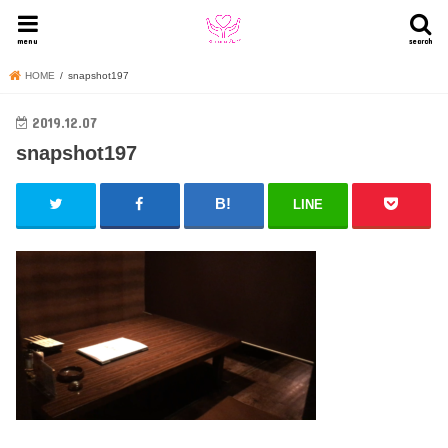
menu
search
HOME
snapshot197
2019.12.07
snapshot197
LINE