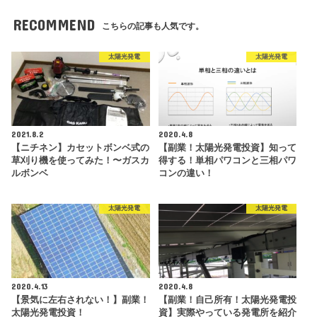
RECOMMEND
こちらの記事も人気です。
太陽光発電
太陽光発電
2021.8.2
2020.4.8
【ニチネン】カセットボンベ式の
【副業！太陽光発電投資】知って
草刈り機を使ってみた！〜ガスカ
得する！単相パワコンと三相パワ
ルボンベ
コンの違い！
太陽光発電
太陽光発電
2020.4.13
2020.4.8
【景気に左右されない！】副業！
【副業！自己所有！太陽光発電投
太陽光発電投資！
資】実際やっている発電所を紹介