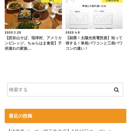
旅行
太陽光発電
2020.3.20
2020.4.8
【読谷山そば、琉球村、アメリカ
【副業！太陽光発電投資】知って
ンビレッジ、ちゅらはま食堂】子
得する！単相パワコンと三相パワ
供連れの家族…
コンの違い！
最近の投稿