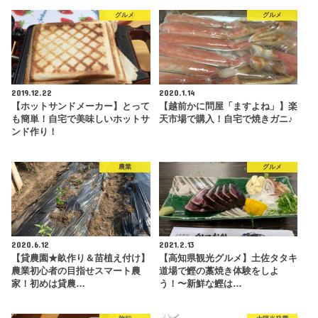
グルメ
グルメ
2019.12.22
2020.1.14
【ホットサンドメーカー】とって
【越前かに問屋「ますよね」】楽
も簡単！自宅で美味しいホットサ
天市場で購入！自宅で焼きガニ♪
ンド作り！
農業
グルメ
2020.6.12
2021.2.13
【貸農園★畝作り＆苗植え付け】
【高知県観光グルメ】土佐タタキ
農業初心者の目指せスマート農
道場で鰹の藁焼き体験をしよ
家！初めは貸農…
う！〜新鮮な鰹は…