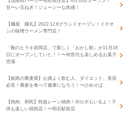
【淡路島バーガー明石魚住店】6月10日オープン！
甘〜い玉ねぎ！ジューシーな肉感！
【麺屋 國丸】2022.12.6グランドオープン！イチオ
シの味噌ラーメン専門店！
「靴のヒラキ岩岡店」で新しく『おかし館』が11月18
日にオープンしていた！！〜何世代も楽しめるお菓子
売場
【姫路の蕎麦屋】お酒よく飲む人、ダイエット、美容
必見！蕎麦を食べて健康になろう！〜ひめそば
【焼肉 和民】特急レーン焼肉！AIロボもいるよ！子
供も楽しい焼肉店！〜明石駅前店