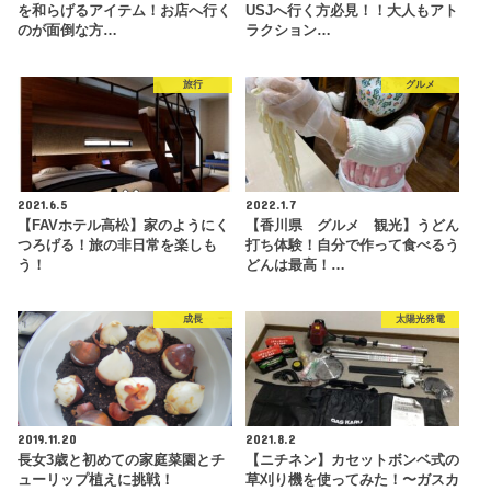
を和らげるアイテム！お店へ行く
USJへ行く方必見！！大人もアト
のが面倒な方…
ラクション…
旅行
グルメ
2021.6.5
2022.1.7
【FAVホテル高松】家のようにく
【香川県 グルメ 観光】うどん
つろげる！旅の非日常を楽しも
打ち体験！自分で作って食べるう
う！
どんは最高！…
成長
太陽光発電
2019.11.20
2021.8.2
長女3歳と初めての家庭菜園とチ
【ニチネン】カセットボンベ式の
ューリップ植えに挑戦！
草刈り機を使ってみた！〜ガスカ