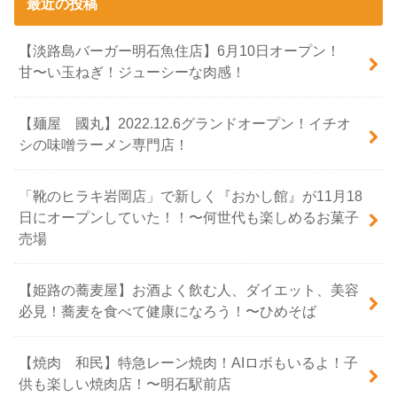
最近の投稿
【淡路島バーガー明石魚住店】6月10日オープン！
甘〜い玉ねぎ！ジューシーな肉感！
【麺屋 國丸】2022.12.6グランドオープン！イチオ
シの味噌ラーメン専門店！
「靴のヒラキ岩岡店」で新しく『おかし館』が11月18
日にオープンしていた！！〜何世代も楽しめるお菓子
売場
【姫路の蕎麦屋】お酒よく飲む人、ダイエット、美容
必見！蕎麦を食べて健康になろう！〜ひめそば
【焼肉 和民】特急レーン焼肉！AIロボもいるよ！子
供も楽しい焼肉店！〜明石駅前店