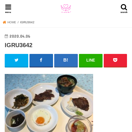
menu
search
HOME
IGRU3642
2020.04.06
IGRU3642
LINE