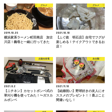
グルメ
グルメ
2019.10.25
2021.10.18
横浜家系ラーメン町田商店 加古
【ふぐ政 明石店】自宅でフグが
川店！義母と一緒に行ってきた
楽しめる！テイクアウトできるお
店！
太陽光発電
未分類
2021.8.2
2021.11.10
【ニチネン】カセットボンベ式の
【結婚祝い】野球好きの友人にオ
草刈り機を使ってみた！〜ガスカ
ススメのプレゼント！！喜ぶこと
ルボンベ
間違いなし！