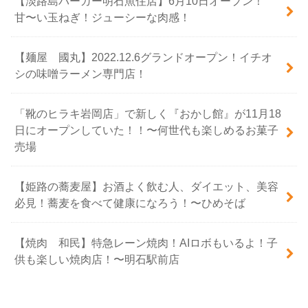
【淡路島バーガー明石魚住店】6月10日オープン！
甘〜い玉ねぎ！ジューシーな肉感！
【麺屋 國丸】2022.12.6グランドオープン！イチオ
シの味噌ラーメン専門店！
「靴のヒラキ岩岡店」で新しく『おかし館』が11月18
日にオープンしていた！！〜何世代も楽しめるお菓子
売場
【姫路の蕎麦屋】お酒よく飲む人、ダイエット、美容
必見！蕎麦を食べて健康になろう！〜ひめそば
【焼肉 和民】特急レーン焼肉！AIロボもいるよ！子
供も楽しい焼肉店！〜明石駅前店