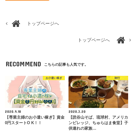
トップページへ
トップページへ
RECOMMEND
こちらの記事も人気です。
お小遣い稼ぎ
旅行
2020.9.18
2020.3.20
【専業主婦のお小遣い稼ぎ】資金
【読谷山そば、琉球村、アメリカ
0円スタートO K！！
ンビレッジ、ちゅらはま食堂】子
供連れの家族…