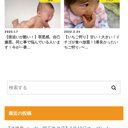
成長
グルメ
2020.1.7
2022.2.24
【後追いが酷い！】罪悪感、自己
【いちご狩り】甘い！大きい！イ
嫌悪。同じ事で悩んでいる人いま
チゴが食べ放題！1番良かったい
す！今が一番…
ちご狩り♪〜…
最近の投稿