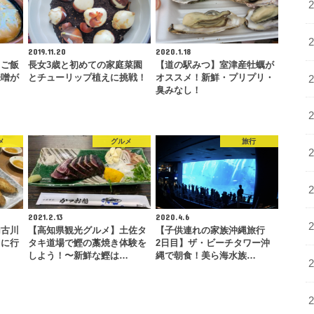
2019.11.20
2020.1.18
】ご飯
長女3歳と初めての家庭菜園
【道の駅みつ】室津産牡蠣が
味噌が
とチューリップ植えに挑戦！
オススメ！新鮮・プリプリ・
…
臭みなし！
メ
グルメ
旅行
2021.2.13
2020.4.6
加古川
【高知県観光グルメ】土佐タ
【子供連れの家族沖縄旅行
うに行
タキ道場で鰹の藁焼き体験を
2日目】ザ・ビーチタワー沖
しよう！〜新鮮な鰹は…
縄で朝食！美ら海水族…