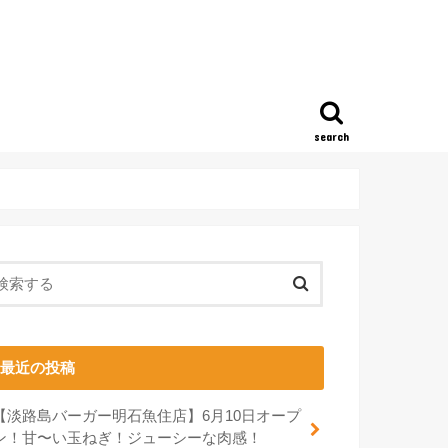
search
最近の投稿
【淡路島バーガー明石魚住店】6月10日オープ
ン！甘〜い玉ねぎ！ジューシーな肉感！