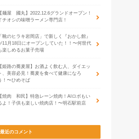
【麺屋 國丸】2022.12.6グランドオープン！
イチオシの味噌ラーメン専門店！
「靴のヒラキ岩岡店」で新しく『おかし館』
が11月18日にオープンしていた！！〜何世代
も楽しめるお菓子売場
【姫路の蕎麦屋】お酒よく飲む人、ダイエッ
ト、美容必見！蕎麦を食べて健康になろ
う！〜ひめそば
【焼肉 和民】特急レーン焼肉！AIロボもい
るよ！子供も楽しい焼肉店！〜明石駅前店
最近のコメント