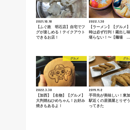
2021.10.18
2022.1.30
【ふぐ政 明石店】自宅でフ
【ラーメン】【グルメ
グが楽しめる！テイクアウト
時は必ず行列！蔵出し
できるお店！
堪らない！〜【麺場 
グルメ
グル
2022.3.30
2019.11.2
【加西】【名物】【グルメ】
手羽先が美味しい！東
大判焼ねひめちゃん！お好み
駅近くの居酒屋とりぞ
焼きもあるよ！
ってきた