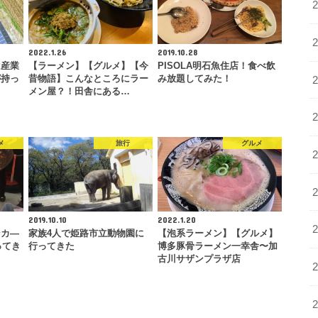
2022.1.26
2019.10.28
は産業
【ラーメン】【グルメ】【今
PISOLA明石魚住店！食べ飲
が持っ
昔物語】こんなところにラー
み放題してみた！
メン屋？！田舎にある…
メ
旅行
グルメ
2019.10.10
2022.1.20
ンカ―
家族4人で姫路市立動物園に
【泡系ラーメン】【グルメ】
ってき
行ってきた
博多豚骨ラーメン一幸舎〜加
古川サザンプラザ店