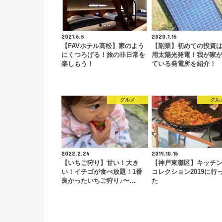
2021.6.5
2020.1.15
【FAVホテル高松】家のよう
【副業】初めての投資
にくつろげる！旅の非日常を
用太陽光発電！我が家
楽しもう！
ている発電所を紹介！
グルメ
グル
2022.2.24
2019.10.16
【いちご狩り】甘い！大き
【神戸東灘区】キッチ
い！イチゴが食べ放題！1番
コレクション2019に行
良かったいちご狩り♪〜…
た