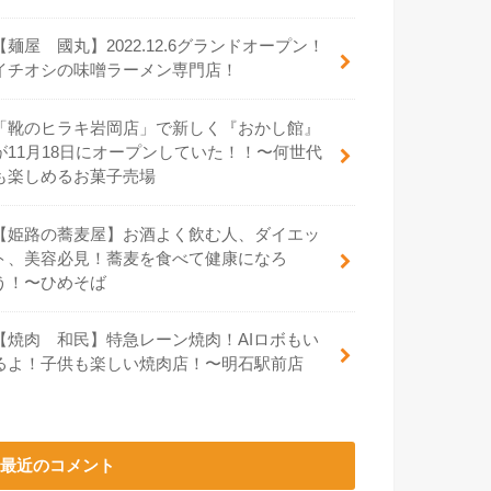
【麺屋 國丸】2022.12.6グランドオープン！
イチオシの味噌ラーメン専門店！
「靴のヒラキ岩岡店」で新しく『おかし館』
が11月18日にオープンしていた！！〜何世代
も楽しめるお菓子売場
【姫路の蕎麦屋】お酒よく飲む人、ダイエッ
ト、美容必見！蕎麦を食べて健康になろ
う！〜ひめそば
【焼肉 和民】特急レーン焼肉！AIロボもい
るよ！子供も楽しい焼肉店！〜明石駅前店
最近のコメント