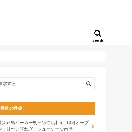
search
最近の投稿
【淡路島バーガー明石魚住店】6月10日オープ
ン！甘〜い玉ねぎ！ジューシーな肉感！