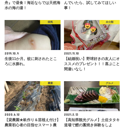
舟』で昼食！海近ならでは天然海
んでいたら、試してみてほしい
水の海の湯！
事！
病気
未分類
2019.10.9
2021.11.10
生後11か月。蚊に刺されたとこ
【結婚祝い】野球好きの友人にオ
ろに水膨れ。
ススメのプレゼント！！喜ぶこと
間違いなし！
農業
グルメ
2020.6.12
2021.2.13
【貸農園★畝作り＆苗植え付け】
【高知県観光グルメ】土佐タタキ
農業初心者の目指せスマート農
道場で鰹の藁焼き体験をしよ