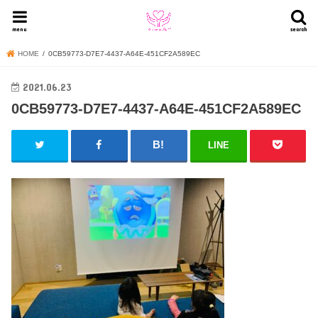
menu
search
HOME
0CB59773-D7E7-4437-A64E-451CF2A589EC
2021.06.23
0CB59773-D7E7-4437-A64E-451CF2A589EC
LINE