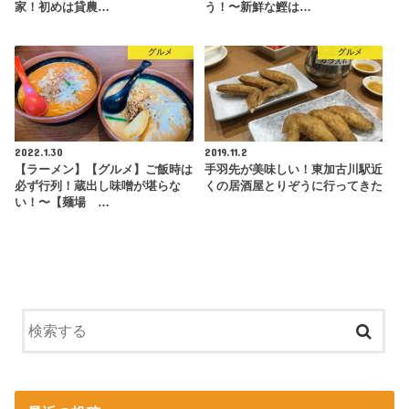
家！初めは貸農…
う！〜新鮮な鰹は…
グルメ
グルメ
2022.1.30
2019.11.2
【ラーメン】【グルメ】ご飯時は
手羽先が美味しい！東加古川駅近
必ず行列！蔵出し味噌が堪らな
くの居酒屋とりぞうに行ってきた
い！〜【麺場 …