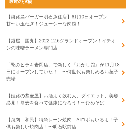
最近の投稿
【淡路島バーガー明石魚住店】6月10日オープン！
甘〜い玉ねぎ！ジューシーな肉感！
【麺屋 國丸】2022.12.6グランドオープン！イチオ
シの味噌ラーメン専門店！
「靴のヒラキ岩岡店」で新しく『おかし館』が11月18
日にオープンしていた！！〜何世代も楽しめるお菓子
売場
【姫路の蕎麦屋】お酒よく飲む人、ダイエット、美容
必見！蕎麦を食べて健康になろう！〜ひめそば
【焼肉 和民】特急レーン焼肉！AIロボもいるよ！子
供も楽しい焼肉店！〜明石駅前店