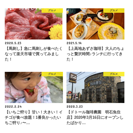
グルメ
グルメ
2020.5.23
2021.5.14
【馬刺し】急に馬刺しが食べたく
【上高地あずさ珈琲】大人のちょ
なって楽天市場で買ってみまし
っと贅沢時間♪ランチに行ってき
た！
た！
グルメ
グルメ
2022.2.24
2020.3.23
【いちご狩り】甘い！大きい！イ
【ドトール珈琲農園 明石魚住
チゴが食べ放題！1番良かったい
店】2020年3月16日にオープンし
ちご狩り♪〜…
たばかり…