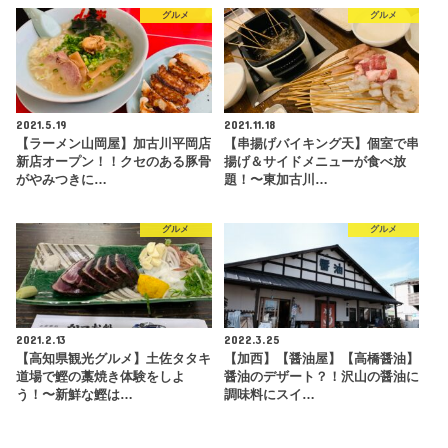
グルメ
グルメ
2021.5.19
2021.11.18
【ラーメン山岡屋】加古川平岡店
【串揚げバイキング天】個室で串
新店オープン！！クセのある豚骨
揚げ＆サイドメニューが食べ放
がやみつきに…
題！〜東加古川…
グルメ
グルメ
2021.2.13
2022.3.25
【高知県観光グルメ】土佐タタキ
【加西】【醤油屋】【高橋醤油】
道場で鰹の藁焼き体験をしよ
醤油のデザート？！沢山の醤油に
う！〜新鮮な鰹は…
調味料にスイ…