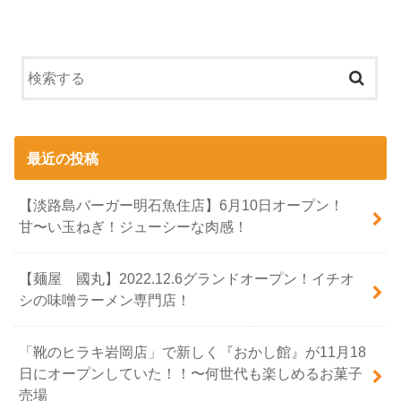
最近の投稿
【淡路島バーガー明石魚住店】6月10日オープン！
甘〜い玉ねぎ！ジューシーな肉感！
【麺屋 國丸】2022.12.6グランドオープン！イチオ
シの味噌ラーメン専門店！
「靴のヒラキ岩岡店」で新しく『おかし館』が11月18
日にオープンしていた！！〜何世代も楽しめるお菓子
売場