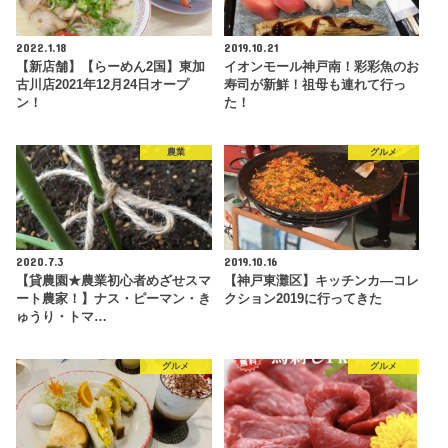
2022.1.18
2019.10.21
【新店舗】【らーめん2国】東加
イオンモール神戸南！彩彩魚のお
古川店2021年12月24日オープ
寿司が新鮮！祖母も連れて行っ
ン！
た！
農業
グルメ
2020.7.3
2019.10.16
【貸農園★農業初心者めざせスマ
【神戸東灘区】キッチンカ―コレ
ート農家！】ナス・ピーマン・き
クション2019に行ってきた
ゅうり・トマ…
グルメ
グルメ