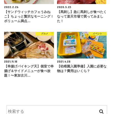
2022.2.26
2020.5.23
【サンドウィッチカフェうみね
【馬刺し】急に馬刺しが食べたく
こ】ちょっと贅沢なモーニング！
なって楽天市場で買ってみまし
ボリューム満点…
た！
グルメ
イベント
2021.11.18
2021.4.28
【串揚げバイキング天】個室で串
【幼稚園入園準備】入園に必要な
揚げ＆サイドメニューが食べ放
物は？費用はいくら？
題！〜東加古川…