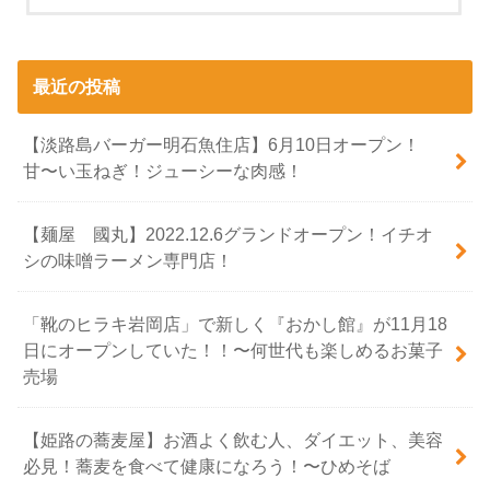
最近の投稿
【淡路島バーガー明石魚住店】6月10日オープン！
甘〜い玉ねぎ！ジューシーな肉感！
【麺屋 國丸】2022.12.6グランドオープン！イチオ
シの味噌ラーメン専門店！
「靴のヒラキ岩岡店」で新しく『おかし館』が11月18
日にオープンしていた！！〜何世代も楽しめるお菓子
売場
【姫路の蕎麦屋】お酒よく飲む人、ダイエット、美容
必見！蕎麦を食べて健康になろう！〜ひめそば