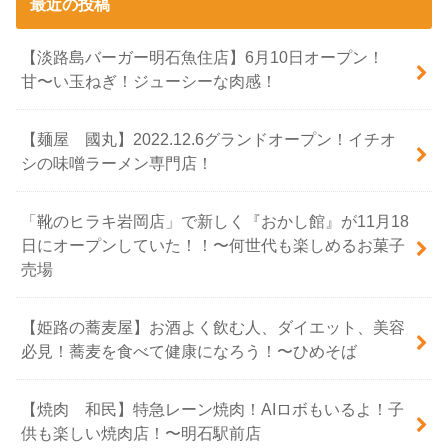
最近の投稿
【淡路島バーガー明石魚住店】6月10日オープン！
甘〜い玉ねぎ！ジューシーな肉感！
【麺屋 國丸】2022.12.6グランドオープン！イチオ
シの味噌ラーメン専門店！
「靴のヒラキ岩岡店」で新しく『おかし館』が11月18
日にオープンしていた！！〜何世代も楽しめるお菓子
売場
【姫路の蕎麦屋】お酒よく飲む人、ダイエット、美容
必見！蕎麦を食べて健康になろう！〜ひめそば
【焼肉 和民】特急レーン焼肉！AIロボもいるよ！子
供も楽しい焼肉店！〜明石駅前店