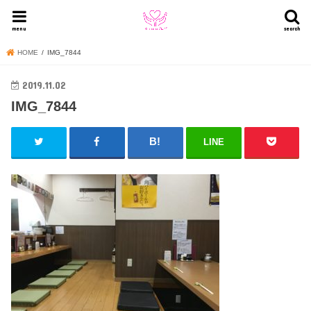
menu
search
HOME
IMG_7844
2019.11.02
IMG_7844
LINE