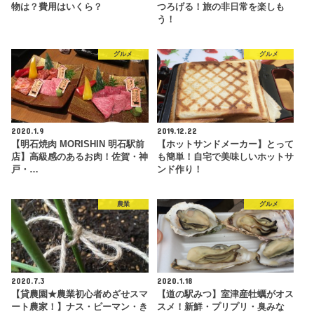
物は？費用はいくら？
つろげる！旅の非日常を楽しも
う！
グルメ
グルメ
2020.1.9
2019.12.22
【明石焼肉 MORISHIN 明石駅前
【ホットサンドメーカー】とって
店】高級感のあるお肉！佐賀・神
も簡単！自宅で美味しいホットサ
戸・…
ンド作り！
農業
グルメ
2020.7.3
2020.1.18
【貸農園★農業初心者めざせスマ
【道の駅みつ】室津産牡蠣がオス
ート農家！】ナス・ピーマン・き
スメ！新鮮・プリプリ・臭みな