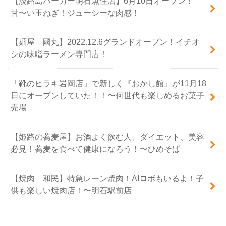
【淡路島バーガー明石魚住店】6月10日オープン！
甘〜い玉ねぎ！ジューシーな肉感！
【麺屋 國丸】2022.12.6グランドオープン！イチオ
シの味噌ラーメン専門店！
「靴のヒラキ岩岡店」で新しく『おかし館』が11月18
日にオープンしていた！！〜何世代も楽しめるお菓子
売場
【姫路の蕎麦屋】お酒よく飲む人、ダイエット、美容
必見！蕎麦を食べて健康になろう！〜ひめそば
【焼肉 和民】特急レーン焼肉！AIロボもいるよ！子
供も楽しい焼肉店！〜明石駅前店