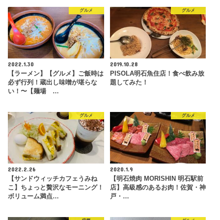
グルメ
グルメ
2022.1.30
2019.10.28
【ラーメン】【グルメ】ご飯時は
PISOLA明石魚住店！食べ飲み放
必ず行列！蔵出し味噌が堪らな
題してみた！
い！〜【麺場 …
グルメ
グルメ
2022.2.26
2020.1.9
【サンドウィッチカフェうみね
【明石焼肉 MORISHIN 明石駅前
こ】ちょっと贅沢なモーニング！
店】高級感のあるお肉！佐賀・神
ボリューム満点…
戸・…