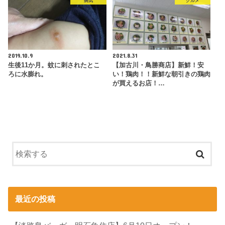
病気
グルメ
2019.10.9
2021.8.31
生後11か月。蚊に刺されたとこ
【加古川・鳥勝商店】新鮮！安
ろに水膨れ。
い！鶏肉！！新鮮な朝引きの鶏肉
が買えるお店！…
最近の投稿