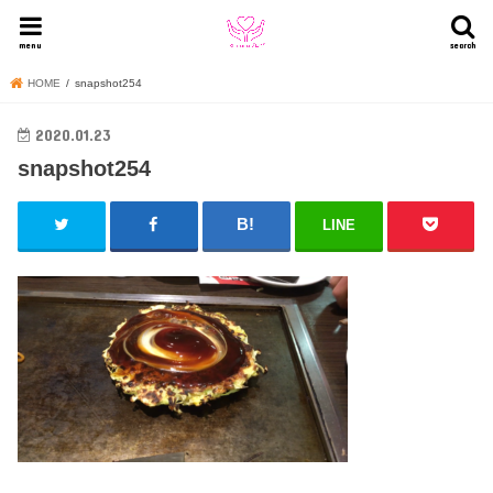
menu
search
HOME
snapshot254
2020.01.23
snapshot254
LINE