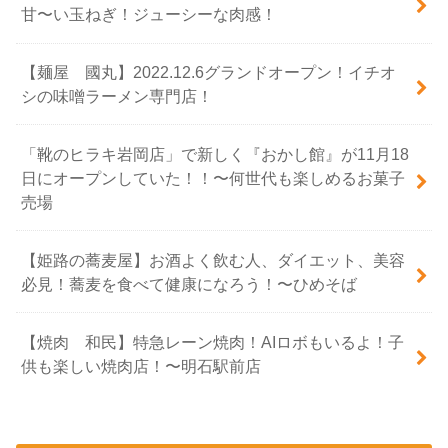
甘〜い玉ねぎ！ジューシーな肉感！
【麺屋 國丸】2022.12.6グランドオープン！イチオ
シの味噌ラーメン専門店！
「靴のヒラキ岩岡店」で新しく『おかし館』が11月18
日にオープンしていた！！〜何世代も楽しめるお菓子
売場
【姫路の蕎麦屋】お酒よく飲む人、ダイエット、美容
必見！蕎麦を食べて健康になろう！〜ひめそば
【焼肉 和民】特急レーン焼肉！AIロボもいるよ！子
供も楽しい焼肉店！〜明石駅前店