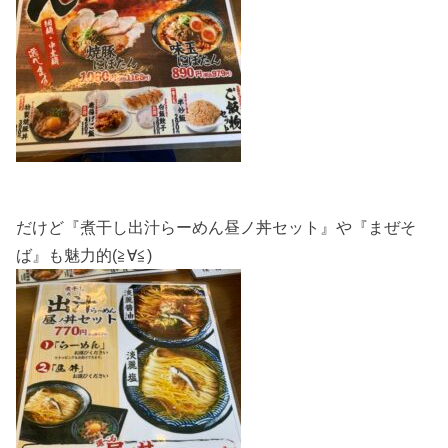
だけど『煮干し出汁らーめん昼ノ丼セット』や『まぜそ
ば』も魅力的(≧∀≦)