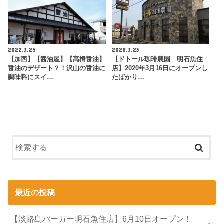
2022.3.25
2020.3.23
【加西】【醤油屋】【高橋醤油】
【ドトール珈琲農園 明石魚住
醤油のデザート？！沢山の醤油に
店】2020年3月16日にオープンし
調味料にスイ…
たばかり…
最近の投稿
【淡路島バーガー明石魚住店】6月10日オープン！