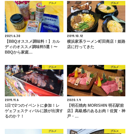
グルメ
グルメ
2021.6.30
2019.10.12
【BBQオススメ調味料！】カル
横浜家系ラーメン町田商店！姫路
ディのオススメ調味料5選！〜
店に行ってきた
BBQから家庭…
グルメ
グルメ
2019.11.6
2020.1.9
1日で2つのイベントに参加！レ
【明石焼肉 MORISHIN 明石駅前
ゲェフェスティバルに誰が出演す
店】高級感のあるお肉！佐賀・神
るのか？！
戸・…
グルメ
グルメ