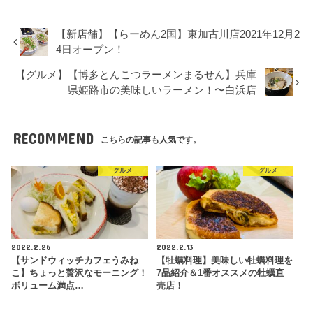
【新店舗】【らーめん2国】東加古川店2021年12月2
4日オープン！
【グルメ】【博多とんこつラーメンまるせん】兵庫
県姫路市の美味しいラーメン！〜白浜店
RECOMMEND
こちらの記事も人気です。
グルメ
グルメ
2022.2.26
2022.2.13
【サンドウィッチカフェうみね
【牡蠣料理】美味しい牡蠣料理を
こ】ちょっと贅沢なモーニング！
7品紹介＆1番オススメの牡蠣直
ボリューム満点…
売店！