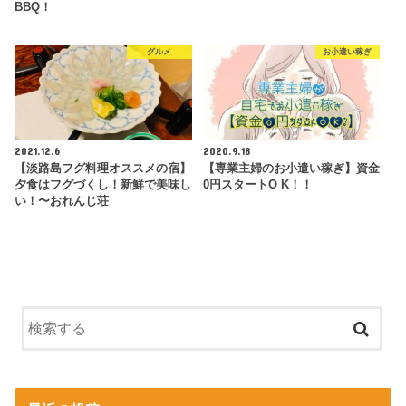
BBQ！
グルメ
お小遣い稼ぎ
2021.12.6
2020.9.18
【淡路島フグ料理オススメの宿】
【専業主婦のお小遣い稼ぎ】資金
夕食はフグづくし！新鮮で美味し
0円スタートO K！！
い！〜おれんじ荘