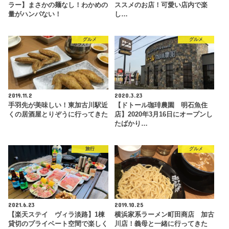
ラー】まさかの麺なし！わかめの
ススメのお店！可愛い店内で楽
量がハンパない！
し…
グルメ
グルメ
2019.11.2
2020.3.23
手羽先が美味しい！東加古川駅近
【ドトール珈琲農園 明石魚住
くの居酒屋とりぞうに行ってきた
店】2020年3月16日にオープンし
たばかり…
旅行
グルメ
2021.6.23
2019.10.25
【楽天ステイ ヴィラ淡路】1棟
横浜家系ラーメン町田商店 加古
貸切のプライベート空間で楽しく
川店！義母と一緒に行ってきた