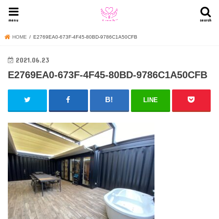
menu
search
HOME
E2769EA0-673F-4F45-80BD-9786C1A50CFB
2021.06.23
E2769EA0-673F-4F45-80BD-9786C1A50CFB
LINE