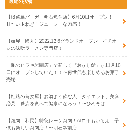
最近の投稿
【淡路島バーガー明石魚住店】6月10日オープン！
甘〜い玉ねぎ！ジューシーな肉感！
【麺屋 國丸】2022.12.6グランドオープン！イチオ
シの味噌ラーメン専門店！
「靴のヒラキ岩岡店」で新しく『おかし館』が11月18
日にオープンしていた！！〜何世代も楽しめるお菓子
売場
【姫路の蕎麦屋】お酒よく飲む人、ダイエット、美容
必見！蕎麦を食べて健康になろう！〜ひめそば
【焼肉 和民】特急レーン焼肉！AIロボもいるよ！子
供も楽しい焼肉店！〜明石駅前店