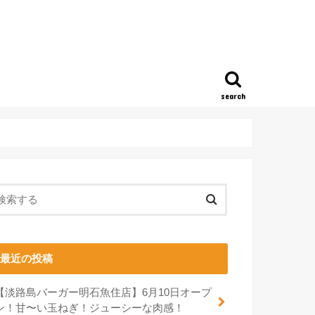
search
最近の投稿
【淡路島バーガー明石魚住店】6月10日オープ
ン！甘〜い玉ねぎ！ジューシーな肉感！