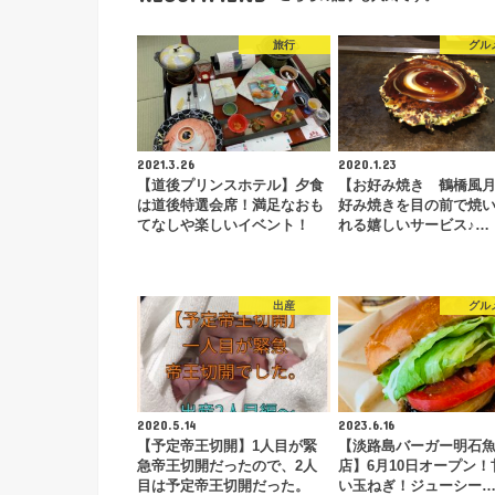
旅行
グル
2021.3.26
2020.1.23
【道後プリンスホテル】夕食
【お好み焼き 鶴橋風
は道後特選会席！満足なおも
好み焼きを目の前で焼
てなしや楽しいイベント！
れる嬉しいサービス♪…
出産
グル
2020.5.14
2023.6.16
【予定帝王切開】1人目が緊
【淡路島バーガー明石
急帝王切開だったので、2人
店】6月10日オープン！
目は予定帝王切開だった。
い玉ねぎ！ジューシー