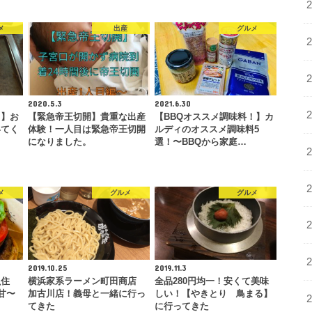
メ
出産
グルメ
2020.5.3
2021.6.30
月】お
【緊急帝王切開】貴重な出産
【BBQオススメ調味料！】カ
いてく
体験！一人目は緊急帝王切開
ルディのオススメ調味料5
になりました。
選！〜BBQから家庭…
メ
グルメ
グルメ
2019.10.25
2019.11.3
魚住
横浜家系ラーメン町田商店
全品280円均一！安くて美味
甘〜
加古川店！義母と一緒に行っ
しい！【やきとり 鳥まる】
…
てきた
に行ってきた