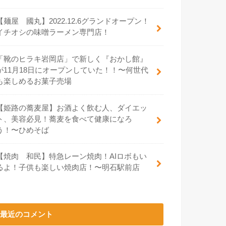
【麺屋 國丸】2022.12.6グランドオープン！
イチオシの味噌ラーメン専門店！
「靴のヒラキ岩岡店」で新しく『おかし館』
が11月18日にオープンしていた！！〜何世代
も楽しめるお菓子売場
【姫路の蕎麦屋】お酒よく飲む人、ダイエッ
ト、美容必見！蕎麦を食べて健康になろ
う！〜ひめそば
【焼肉 和民】特急レーン焼肉！AIロボもい
るよ！子供も楽しい焼肉店！〜明石駅前店
最近のコメント