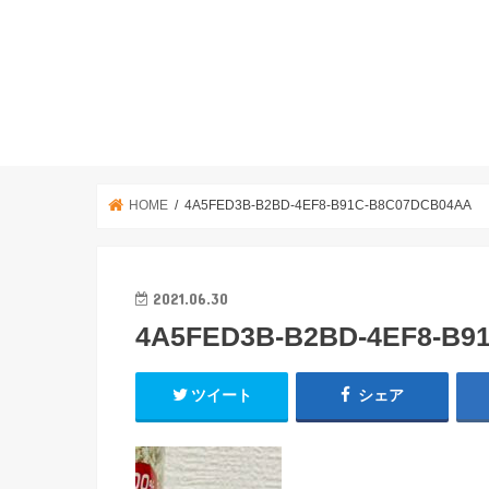
HOME
4A5FED3B-B2BD-4EF8-B91C-B8C07DCB04AA
2021.06.30
4A5FED3B-B2BD-4EF8-B9
ツイート
シェア