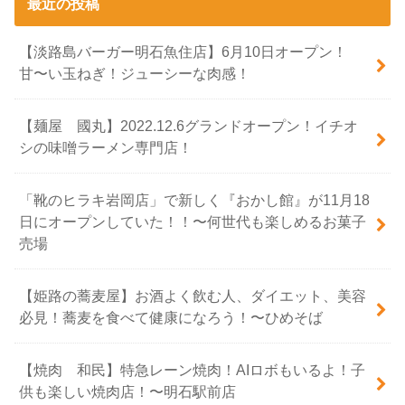
最近の投稿
【淡路島バーガー明石魚住店】6月10日オープン！
甘〜い玉ねぎ！ジューシーな肉感！
【麺屋 國丸】2022.12.6グランドオープン！イチオ
シの味噌ラーメン専門店！
「靴のヒラキ岩岡店」で新しく『おかし館』が11月18
日にオープンしていた！！〜何世代も楽しめるお菓子
売場
【姫路の蕎麦屋】お酒よく飲む人、ダイエット、美容
必見！蕎麦を食べて健康になろう！〜ひめそば
【焼肉 和民】特急レーン焼肉！AIロボもいるよ！子
供も楽しい焼肉店！〜明石駅前店