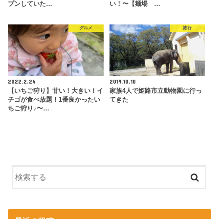
プンしていた…
い！〜【麺場 …
グルメ
旅行
2022.2.24
2019.10.10
【いちご狩り】甘い！大きい！イ
家族4人で姫路市立動物園に行っ
チゴが食べ放題！1番良かったい
てきた
ちご狩り♪〜…