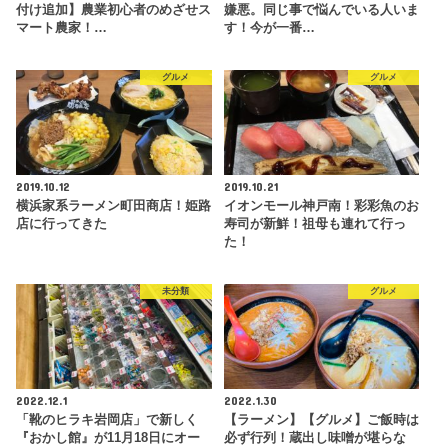
付け追加】農業初心者のめざせス
嫌悪。同じ事で悩んでいる人いま
マート農家！…
す！今が一番…
グルメ
グルメ
2019.10.12
2019.10.21
横浜家系ラーメン町田商店！姫路
イオンモール神戸南！彩彩魚のお
店に行ってきた
寿司が新鮮！祖母も連れて行っ
た！
未分類
グルメ
2022.12.1
2022.1.30
「靴のヒラキ岩岡店」で新しく
【ラーメン】【グルメ】ご飯時は
『おかし館』が11月18日にオー
必ず行列！蔵出し味噌が堪らな