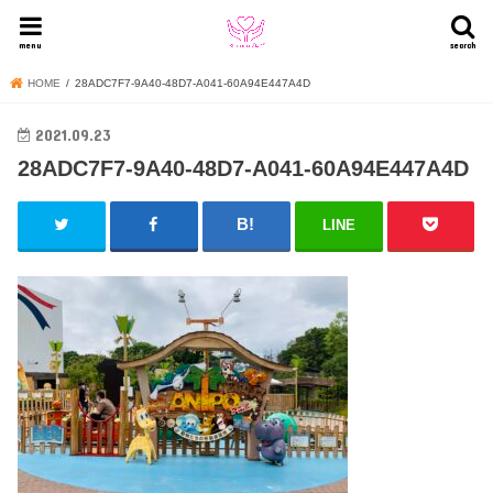
menu
search
HOME
28ADC7F7-9A40-48D7-A041-60A94E447A4D
2021.09.23
28ADC7F7-9A40-48D7-A041-60A94E447A4D
LINE