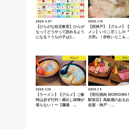
2020.4.27
2022.1.14
【ひらがな幼児教育】ひらが
【西神戸】【グルメ】
なってどうやって読めるよう
メン】いりこ尽くしの
になる？うちの子は3…
大羽』！伊吹いりこ＆
グルメ
グル
2022.1.30
2020.1.9
【ラーメン】【グルメ】ご飯
【明石焼肉 MORISHIN
時は必ず行列！蔵出し味噌が
駅前店】高級感のある
堪らない！〜【麺場 …
佐賀・神戸・…