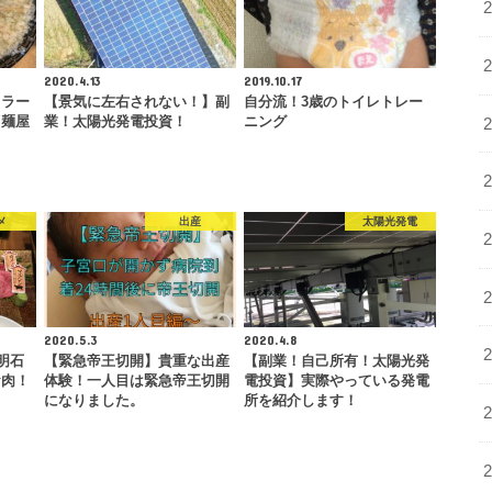
2020.4.13
2019.10.17
【ラー
【景気に左右されない！】副
自分流！3歳のトイレトレー
『麺屋
業！太陽光発電投資！
ニング
…
メ
出産
太陽光発電
2020.5.3
2020.4.8
 明石
【緊急帝王切開】貴重な出産
【副業！自己所有！太陽光発
お肉！
体験！一人目は緊急帝王切開
電投資】実際やっている発電
になりました。
所を紹介します！