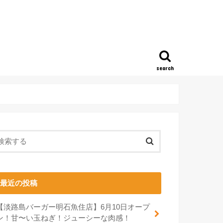
search
最近の投稿
【淡路島バーガー明石魚住店】6月10日オープ
ン！甘〜い玉ねぎ！ジューシーな肉感！