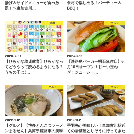
揚げ＆サイドメニューが食べ放
食材で楽しめる！パーティー＆
題！〜東加古川…
BBQ！
成長
グルメ
2020.4.27
2023.6.16
【ひらがな幼児教育】ひらがなっ
【淡路島バーガー明石魚住店】6
てどうやって読めるようになる？
月10日オープン！甘〜い玉ね
うちの子は3…
ぎ！ジューシー…
グルメ
グルメ
2022.1.12
2019.11.2
【グルメ】【博多とんこつラーメ
手羽先が美味しい！東加古川駅近
ンまるせん】兵庫県姫路市の美味
くの居酒屋とりぞうに行ってきた