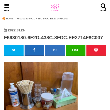
menu
search
HOME
F6930180-6F2D-438C-8FDC-EE2714F8C007
2022.01.26
F6930180-6F2D-438C-8FDC-EE2714F8C007
LINE