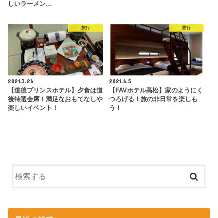
しいラーメン…
旅行
旅行
2021.3.26
2021.6.5
【道後プリンスホテル】夕食は道
【FAVホテル高松】家のようにく
後特選会席！満足なおもてなしや
つろげる！旅の非日常を楽しも
楽しいイベント！
う！