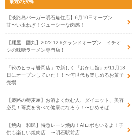
最近の投稿
【淡路島バーガー明石魚住店】6月10日オープン！
甘〜い玉ねぎ！ジューシーな肉感！
【麺屋 國丸】2022.12.6グランドオープン！イチオ
シの味噌ラーメン専門店！
「靴のヒラキ岩岡店」で新しく『おかし館』が11月18
日にオープンしていた！！〜何世代も楽しめるお菓子
売場
【姫路の蕎麦屋】お酒よく飲む人、ダイエット、美容
必見！蕎麦を食べて健康になろう！〜ひめそば
【焼肉 和民】特急レーン焼肉！AIロボもいるよ！子
供も楽しい焼肉店！〜明石駅前店