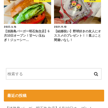
グルメ
未分類
2023.6.16
2021.11.10
【淡路島バーガー明石魚住店】6
【結婚祝い】野球好きの友人にオ
月10日オープン！甘〜い玉ね
ススメのプレゼント！！喜ぶこと
ぎ！ジューシー…
間違いなし！
最近の投稿