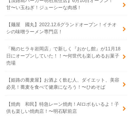
【淡路島バーガー明石魚住店】6月10日オープン！
甘〜い玉ねぎ！ジューシーな肉感！
【麺屋 國丸】2022.12.6グランドオープン！イチオ
シの味噌ラーメン専門店！
「靴のヒラキ岩岡店」で新しく『おかし館』が11月18
日にオープンしていた！！〜何世代も楽しめるお菓子
売場
【姫路の蕎麦屋】お酒よく飲む人、ダイエット、美容
必見！蕎麦を食べて健康になろう！〜ひめそば
【焼肉 和民】特急レーン焼肉！AIロボもいるよ！子
供も楽しい焼肉店！〜明石駅前店