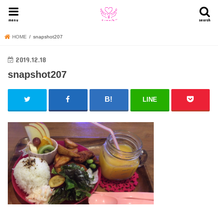
menu
search
HOME
snapshot207
2019.12.18
snapshot207
LINE