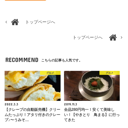
トップページへ
トップページへ
RECOMMEND
こちらの記事も人気です。
グルメ
グルメ
2022.3.3
2019.11.3
【クレープの自動販売機】クリー
全品280円均一！安くて美味し
ムたっぷり！アタリ付きのクレー
い！【やきとり 鳥まる】に行っ
プ♪〜うみそ…
てきた