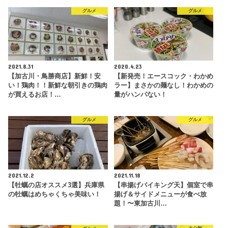
グルメ
グルメ
2021.8.31
2020.4.23
【加古川・鳥勝商店】新鮮！安
【新発売！エースコック・わかめ
い！鶏肉！！新鮮な朝引きの鶏肉
ラー】まさかの麺なし！わかめの
が買えるお店！…
量がハンパない！
グルメ
グルメ
2021.12.2
2021.11.18
【牡蠣の店オススメ3選】兵庫県
【串揚げバイキング天】個室で串
の牡蠣はめちゃくちゃ美味い！
揚げ＆サイドメニューが食べ放
題！〜東加古川…