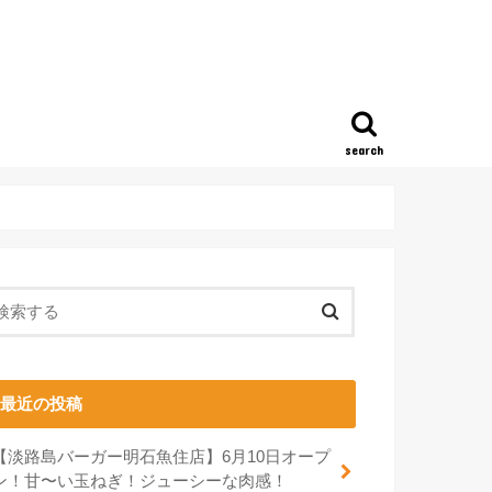
search
最近の投稿
【淡路島バーガー明石魚住店】6月10日オープ
ン！甘〜い玉ねぎ！ジューシーな肉感！