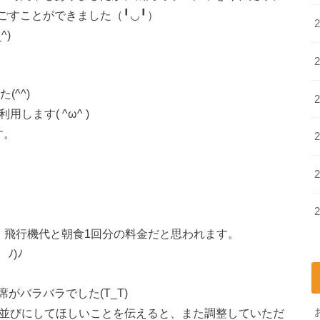
ごすことができました（╹◡╹）
^)
(^^)
します( ^ω^ )
す。
、飛行機代と朝食1回分の料金だと思われます。
ﾉ)ﾉ
がバラバラでした(T_T)
横並びにしてほしいことを伝えると、また調整していただ