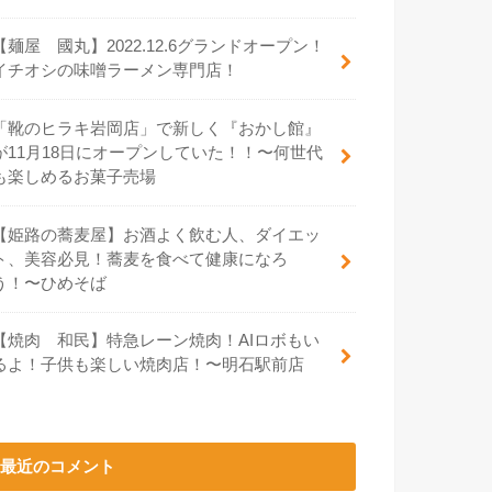
【麺屋 國丸】2022.12.6グランドオープン！
イチオシの味噌ラーメン専門店！
「靴のヒラキ岩岡店」で新しく『おかし館』
が11月18日にオープンしていた！！〜何世代
も楽しめるお菓子売場
【姫路の蕎麦屋】お酒よく飲む人、ダイエッ
ト、美容必見！蕎麦を食べて健康になろ
う！〜ひめそば
【焼肉 和民】特急レーン焼肉！AIロボもい
るよ！子供も楽しい焼肉店！〜明石駅前店
最近のコメント