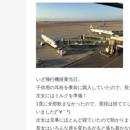
いざ飛行機搭乗当日。
子供用の耳栓を事前に購入していたので、長女
次女にはミルクを準備！
1度に全部飲まなかったので、普段は捨てて
いました(*´∀｀*)
次女は見事にほとんど寝ていたので助かりました(
長女はいろんな席を変わるがると落ち着かな