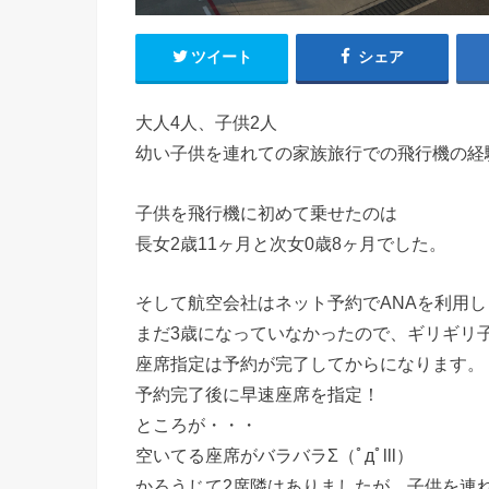
ツイート
シェア
大人4人、子供2人
幼い子供を連れての家族旅行での飛行機の経験を
子供を飛行機に初めて乗せたのは
長女2歳11ヶ月と次女0歳8ヶ月でした。
そして航空会社はネット予約でANAを利用し
まだ3歳になっていなかったので、ギリギリ子
座席指定は予約が完了してからになります。
予約完了後に早速座席を指定！
ところが・・・
空いてる座席がバラバラΣ（ﾟдﾟlll）
かろうじて2席隣はありましたが、子供を連れ