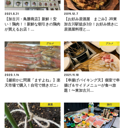
2021.8.31
2019.12.7
【加古川・鳥勝商店】新鮮！安
【お好み居酒屋 まごみ】JR東
い！鶏肉！！新鮮な朝引きの鶏肉
加古川駅徒歩3分！お好み焼きに
が買えるお店！…
居酒屋料理と…
グルメ
グルメ
2020.1.14
2021.11.18
【越前かに問屋「ますよね」】楽
【串揚げバイキング天】個室で串
天市場で購入！自宅で焼きガニ♪
揚げ＆サイドメニューが食べ放
題！〜東加古川…
農業
旅行