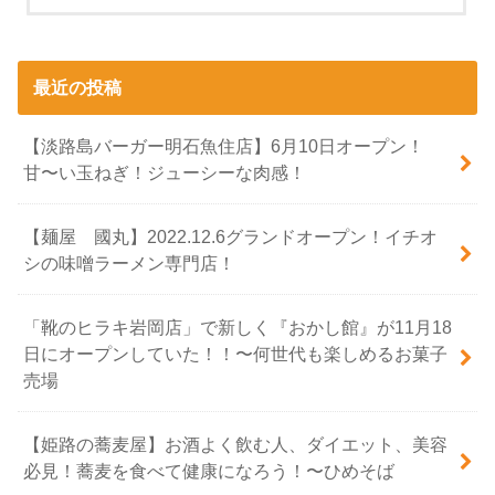
最近の投稿
【淡路島バーガー明石魚住店】6月10日オープン！
甘〜い玉ねぎ！ジューシーな肉感！
【麺屋 國丸】2022.12.6グランドオープン！イチオ
シの味噌ラーメン専門店！
「靴のヒラキ岩岡店」で新しく『おかし館』が11月18
日にオープンしていた！！〜何世代も楽しめるお菓子
売場
【姫路の蕎麦屋】お酒よく飲む人、ダイエット、美容
必見！蕎麦を食べて健康になろう！〜ひめそば