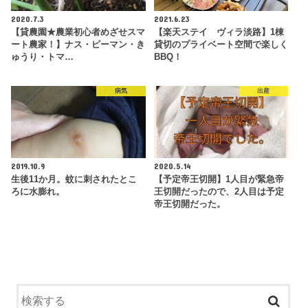
2020.7.3
2021.6.23
【貸農園★農業初心者めざせスマ
【楽天ステイ ヴィラ淡路】1棟
ート農家！】ナス・ピーマン・き
貸切のプライベート空間で楽しく
ゅうり・トマ…
BBQ！
病気
出産
2019.10.9
2020.5.14
生後11か月。蚊に刺されたとこ
【予定帝王切開】1人目が緊急帝
ろに水膨れ。
王切開だったので、2人目は予定
帝王切開だった。