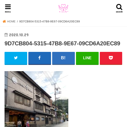
menu
search
HOME
9D7CB804-5315-47B8-9E67-09CD6A20EC89
2020.10.29
9D7CB804-5315-47B8-9E67-09CD6A20EC89
LINE