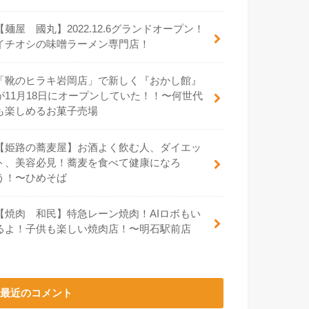
【麺屋 國丸】2022.12.6グランドオープン！
イチオシの味噌ラーメン専門店！
「靴のヒラキ岩岡店」で新しく『おかし館』
が11月18日にオープンしていた！！〜何世代
も楽しめるお菓子売場
【姫路の蕎麦屋】お酒よく飲む人、ダイエッ
ト、美容必見！蕎麦を食べて健康になろ
う！〜ひめそば
【焼肉 和民】特急レーン焼肉！AIロボもい
るよ！子供も楽しい焼肉店！〜明石駅前店
最近のコメント