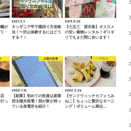
2021.2.3
2019.11.30
牡蠣が
キッザニア甲子園回り方攻略
【七五三 貸衣装】オススメ
プリ・
法！〜沢山体験するにはどう
の安い着物レンタル！ギリギ
する？！
リでもまだ間に合います！
メ
太陽光発電
グルメ
2020.1.15
2022.2.26
商店
【副業】初めての投資は産業
【サンドウィッチカフェうみ
に行っ
用太陽光発電！我が家が持っ
ねこ】ちょっと贅沢なモーニ
ている発電所を紹介！
ング！ボリューム満点…