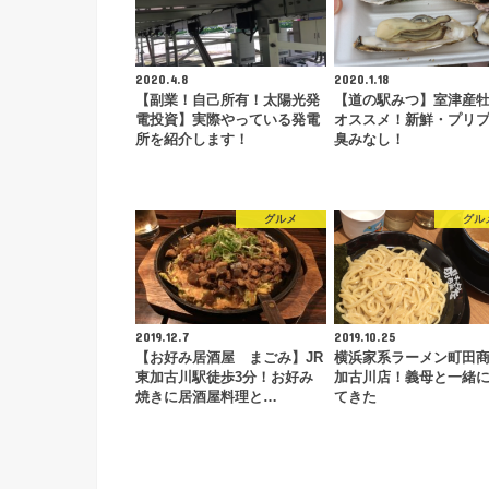
2020.4.8
2020.1.18
【副業！自己所有！太陽光発
【道の駅みつ】室津産
電投資】実際やっている発電
オススメ！新鮮・プリ
所を紹介します！
臭みなし！
グルメ
グル
2019.12.7
2019.10.25
【お好み居酒屋 まごみ】JR
横浜家系ラーメン町田
東加古川駅徒歩3分！お好み
加古川店！義母と一緒
焼きに居酒屋料理と…
てきた