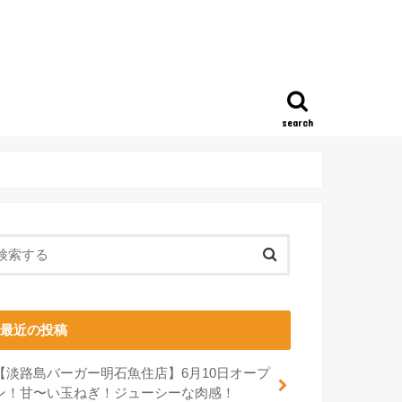
search
最近の投稿
【淡路島バーガー明石魚住店】6月10日オープ
ン！甘〜い玉ねぎ！ジューシーな肉感！