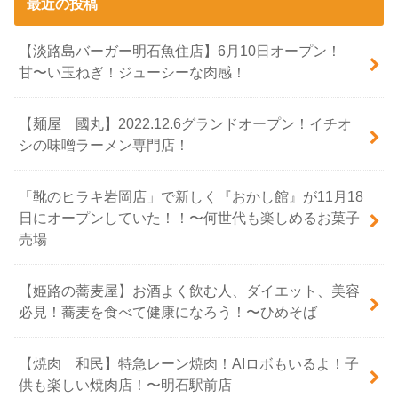
最近の投稿
【淡路島バーガー明石魚住店】6月10日オープン！
甘〜い玉ねぎ！ジューシーな肉感！
【麺屋 國丸】2022.12.6グランドオープン！イチオ
シの味噌ラーメン専門店！
「靴のヒラキ岩岡店」で新しく『おかし館』が11月18
日にオープンしていた！！〜何世代も楽しめるお菓子
売場
【姫路の蕎麦屋】お酒よく飲む人、ダイエット、美容
必見！蕎麦を食べて健康になろう！〜ひめそば
【焼肉 和民】特急レーン焼肉！AIロボもいるよ！子
供も楽しい焼肉店！〜明石駅前店