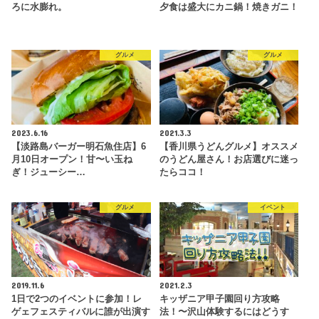
ろに水膨れ。
夕食は盛大にカニ鍋！焼きガニ！
グルメ
グルメ
2023.6.16
2021.3.3
【淡路島バーガー明石魚住店】6
【香川県うどんグルメ】オススメ
月10日オープン！甘〜い玉ね
のうどん屋さん！お店選びに迷っ
ぎ！ジューシー…
たらココ！
グルメ
イベント
2019.11.6
2021.2.3
1日で2つのイベントに参加！レ
キッザニア甲子園回り方攻略
ゲェフェスティバルに誰が出演す
法！〜沢山体験するにはどうす