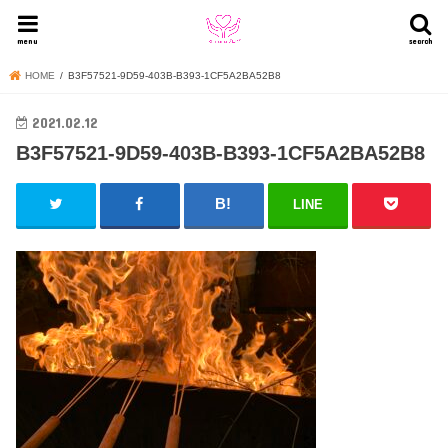
menu
search
HOME
B3F57521-9D59-403B-B393-1CF5A2BA52B8
2021.02.12
B3F57521-9D59-403B-B393-1CF5A2BA52B8
LINE