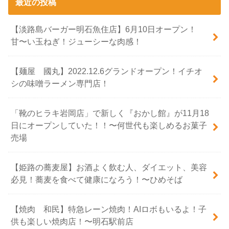
最近の投稿
【淡路島バーガー明石魚住店】6月10日オープン！
甘〜い玉ねぎ！ジューシーな肉感！
【麺屋 國丸】2022.12.6グランドオープン！イチオ
シの味噌ラーメン専門店！
「靴のヒラキ岩岡店」で新しく『おかし館』が11月18
日にオープンしていた！！〜何世代も楽しめるお菓子
売場
【姫路の蕎麦屋】お酒よく飲む人、ダイエット、美容
必見！蕎麦を食べて健康になろう！〜ひめそば
【焼肉 和民】特急レーン焼肉！AIロボもいるよ！子
供も楽しい焼肉店！〜明石駅前店