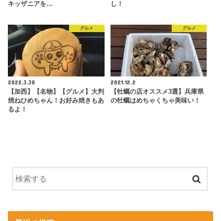
キッザニアを…
し！
グルメ
グルメ
2022.3.30
2021.12.2
【加西】【名物】【グルメ】大判
【牡蠣の店オススメ3選】兵庫県
焼ねひめちゃん！お好み焼きもあ
の牡蠣はめちゃくちゃ美味い！
るよ！