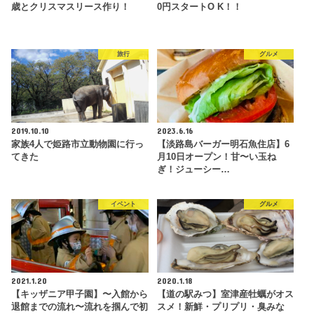
歳とクリスマスリース作り！
0円スタートO K！！
旅行
グルメ
2019.10.10
2023.6.16
家族4人で姫路市立動物園に行っ
【淡路島バーガー明石魚住店】6
てきた
月10日オープン！甘〜い玉ね
ぎ！ジューシー…
イベント
グルメ
2021.1.20
2020.1.18
【キッザニア甲子園】〜入館から
【道の駅みつ】室津産牡蠣がオス
退館までの流れ〜流れを掴んで初
スメ！新鮮・プリプリ・臭みな