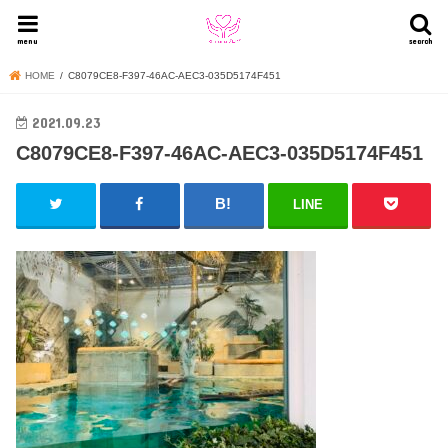
menu
search
HOME
C8079CE8-F397-46AC-AEC3-035D5174F451
2021.09.23
C8079CE8-F397-46AC-AEC3-035D5174F451
LINE