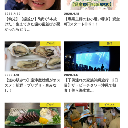
2022.4.20
2020.9.18
【幼児】【歯並び】5歳で3本抜
【専業主婦のお小遣い稼ぎ】資金
けた！生えてきた歯の歯並びが悪
0円スタートO K！！
かったらどう…
グルメ
旅行
2020.1.18
2020.4.6
【道の駅みつ】室津産牡蠣がオス
【子供連れの家族沖縄旅行 2日
スメ！新鮮・プリプリ・臭みな
目】ザ・ビーチタワー沖縄で朝
し！
食！美ら海水族…
グルメ
イベント