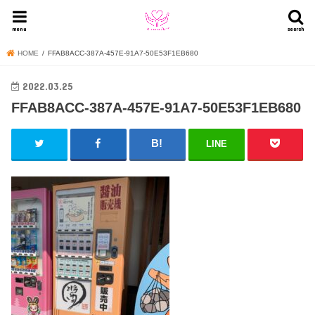
menu
search
HOME
FFAB8ACC-387A-457E-91A7-50E53F1EB680
2022.03.25
FFAB8ACC-387A-457E-91A7-50E53F1EB680
LINE