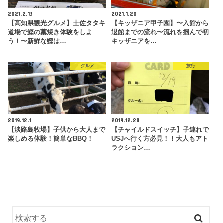
2021.2.13
2021.1.20
【高知県観光グルメ】土佐タタキ
【キッザニア甲子園】〜入館から
道場で鰹の藁焼き体験をしよ
退館までの流れ〜流れを掴んで初
う！〜新鮮な鰹は…
キッザニアを…
グルメ
旅行
2019.12.1
2019.12.28
【淡路島牧場】子供から大人まで
【チャイルドスイッチ】子連れで
楽しめる体験！簡単なBBQ！
USJへ行く方必見！！大人もアト
ラクション…