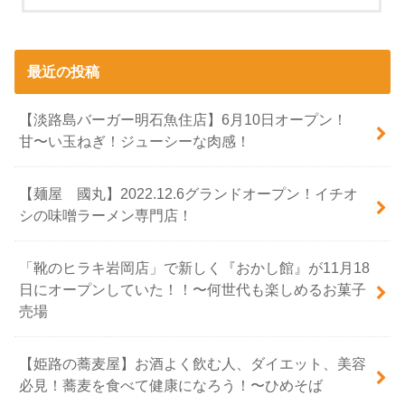
最近の投稿
【淡路島バーガー明石魚住店】6月10日オープン！
甘〜い玉ねぎ！ジューシーな肉感！
【麺屋 國丸】2022.12.6グランドオープン！イチオ
シの味噌ラーメン専門店！
「靴のヒラキ岩岡店」で新しく『おかし館』が11月18
日にオープンしていた！！〜何世代も楽しめるお菓子
売場
【姫路の蕎麦屋】お酒よく飲む人、ダイエット、美容
必見！蕎麦を食べて健康になろう！〜ひめそば