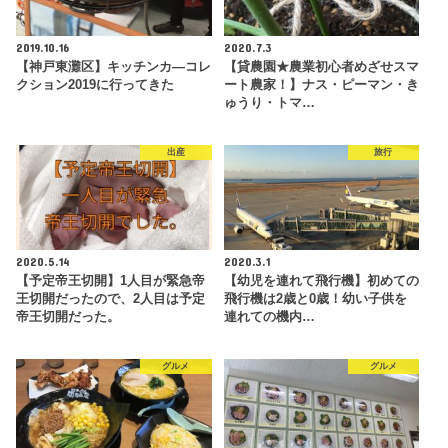
2019.10.16
2020.7.3
【神戸東灘区】キッチンカ―コレ
【貸農園★農業初心者めざせスマ
クション2019に行ってきた
ート農家！】ナス・ピーマン・き
ゅうり・トマ…
出産
旅行
2020.5.14
2020.3.1
【予定帝王切開】1人目が緊急帝
【幼児を連れて飛行機】初めての
王切開だったので、2人目は予定
飛行機は2歳と0歳！幼い子供を
帝王切開だった。
連れての機内…
グルメ
グルメ