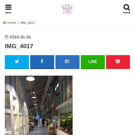
menu
search
HOME
IMG_4017
2020.04.06
IMG_4017
LINE