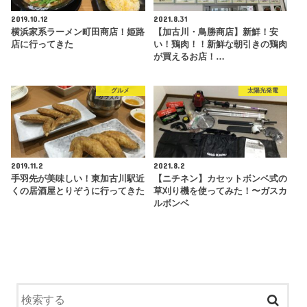
2019.10.12
2021.8.31
横浜家系ラーメン町田商店！姫路
【加古川・鳥勝商店】新鮮！安
店に行ってきた
い！鶏肉！！新鮮な朝引きの鶏肉
が買えるお店！…
グルメ
太陽光発電
2019.11.2
2021.8.2
手羽先が美味しい！東加古川駅近
【ニチネン】カセットボンベ式の
くの居酒屋とりぞうに行ってきた
草刈り機を使ってみた！〜ガスカ
ルボンベ