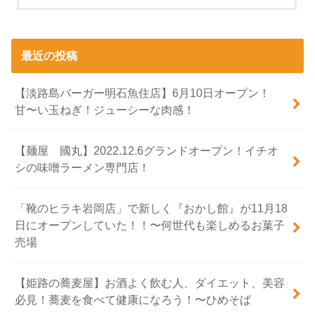
最近の投稿
【淡路島バーガー明石魚住店】6月10日オープン！
甘〜い玉ねぎ！ジューシーな肉感！
【麺屋 國丸】2022.12.6グランドオープン！イチオ
シの味噌ラーメン専門店！
「靴のヒラキ岩岡店」で新しく『おかし館』が11月18
日にオープンしていた！！〜何世代も楽しめるお菓子
売場
【姫路の蕎麦屋】お酒よく飲む人、ダイエット、美容
必見！蕎麦を食べて健康になろう！〜ひめそば