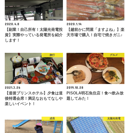
2020.4.8
2020.1.14
【副業！自己所有！太陽光発電投
【越前かに問屋「ますよね」】楽
資】実際やっている発電所を紹介
天市場で購入！自宅で焼きガニ♪
します！
旅行
グルメ
2021.3.26
2019.10.28
【道後プリンスホテル】夕食は道
PISOLA明石魚住店！食べ飲み放
後特選会席！満足なおもてなしや
題してみた！
楽しいイベント！
成長
太陽光発電