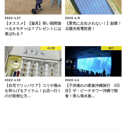
2022.4.27
2020.4.13
【オススメ】【遊具】長い期間遊
【景気に左右されない！】副業！
べるオモチャは？プレゼントには
太陽光発電投資！
喜ばれる？
未分類
旅行
2022.4.30
2020.4.6
【自宅でリンパケア】コリや痛み
【子供連れの家族沖縄旅行 2日
を和らげるアイテム！お店へ行く
目】ザ・ビーチタワー沖縄で朝
のが面倒な方…
食！美ら海水族…