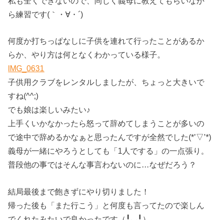
私も全くできないので、同じく義母に教えてもらいなが
ら練習です(｀・∀・´)
何度か打ちっぱなしに子供を連れて行ったことがあるか
らか、やり方は何となくわかっている様子。
IMG_0631
子供用クラブをレンタルしましたが、ちょっと大きいで
すね(^^;)
でも娘は楽しいみたい♪
上手くいかなかったら怒って辞めてしまうことが多いの
で途中で辞めるかなぁと思ったんですが全然でした(*’▽’*)
義母が一緒にやろうとしても「1人でする」の一点張り。
普段他の事ではそんな事言わないのに…なぜだろう？
結局最後まで飽きずにやり切りました！
帰った後も「また行こう」と何度も言ってたので楽しん
でくれたみたいで良かったです（╹◡╹）