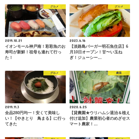
グルメ
グルメ
2019.10.21
2023.6.16
イオンモール神戸南！彩彩魚のお
【淡路島バーガー明石魚住店】6
寿司が新鮮！祖母も連れて行っ
月10日オープン！甘〜い玉ね
た！
ぎ！ジューシー…
グルメ
農業
2019.11.3
2020.6.25
全品280円均一！安くて美味し
【貸農園★ウリハムシ退治＆植え
い！【やきとり 鳥まる】に行っ
付け追加】農業初心者のめざせス
てきた
マート農家！…