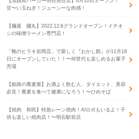
【淡路島バーガー明石魚住店】6月10日オープン！
甘〜い玉ねぎ！ジューシーな肉感！
【麺屋 國丸】2022.12.6グランドオープン！イチオ
シの味噌ラーメン専門店！
「靴のヒラキ岩岡店」で新しく『おかし館』が11月18
日にオープンしていた！！〜何世代も楽しめるお菓子
売場
【姫路の蕎麦屋】お酒よく飲む人、ダイエット、美容
必見！蕎麦を食べて健康になろう！〜ひめそば
【焼肉 和民】特急レーン焼肉！AIロボもいるよ！子
供も楽しい焼肉店！〜明石駅前店