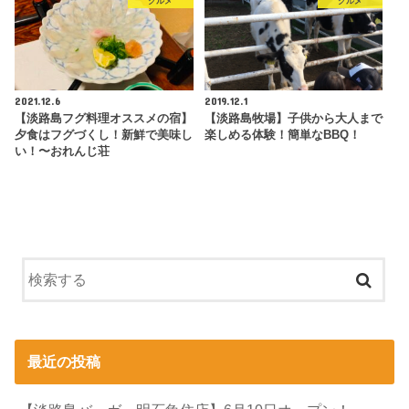
グルメ
グルメ
2021.12.6
2019.12.1
【淡路島フグ料理オススメの宿】
【淡路島牧場】子供から大人まで
夕食はフグづくし！新鮮で美味し
楽しめる体験！簡単なBBQ！
い！〜おれんじ荘
最近の投稿