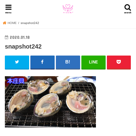
menu
search
HOME
snapshot242
2020.01.18
snapshot242
LINE