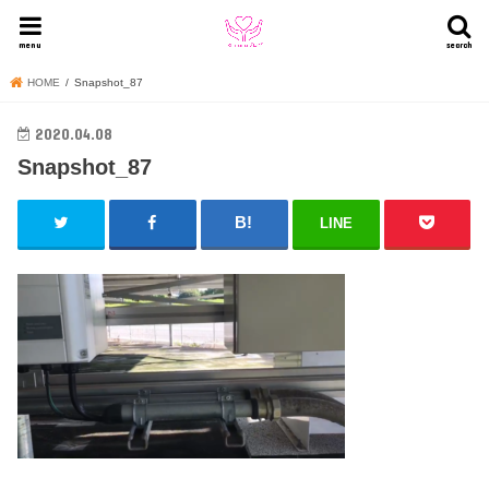
menu
search
HOME
Snapshot_87
2020.04.08
Snapshot_87
LINE