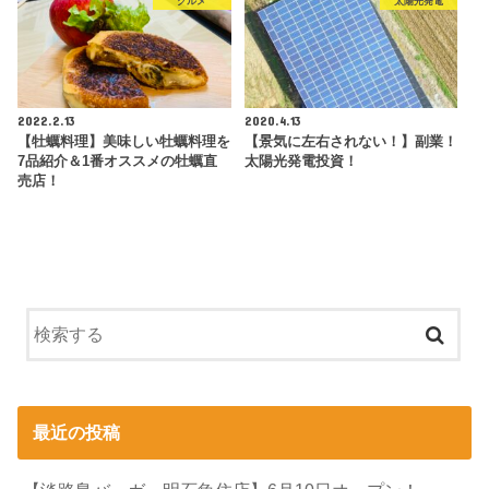
グルメ
太陽光発電
2022.2.13
2020.4.13
【牡蠣料理】美味しい牡蠣料理を
【景気に左右されない！】副業！
7品紹介＆1番オススメの牡蠣直
太陽光発電投資！
売店！
最近の投稿