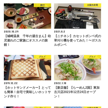
旅行
太陽光発電
2020.10.29
2021.8.2
【城崎温泉 千年の湯古まん】幼
【ニチネン】カセットボンベ式の
児連れのご家族にオススメの旅
草刈り機を使ってみた！〜ガスカ
館！
ルボンベ
グルメ
グルメ
2019.12.22
2022.1.18
【ホットサンドメーカー】とって
【新店舗】【らーめん2国】東加
も簡単！自宅で美味しいホットサ
古川店2021年12月24日オープ
ンド作り！
ン！