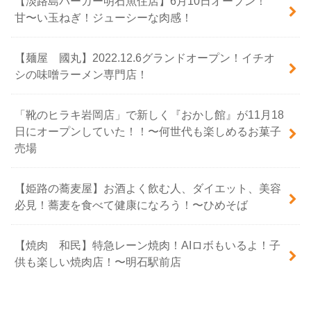
【淡路島バーガー明石魚住店】6月10日オープン！
甘〜い玉ねぎ！ジューシーな肉感！
【麺屋 國丸】2022.12.6グランドオープン！イチオ
シの味噌ラーメン専門店！
「靴のヒラキ岩岡店」で新しく『おかし館』が11月18
日にオープンしていた！！〜何世代も楽しめるお菓子
売場
【姫路の蕎麦屋】お酒よく飲む人、ダイエット、美容
必見！蕎麦を食べて健康になろう！〜ひめそば
【焼肉 和民】特急レーン焼肉！AIロボもいるよ！子
供も楽しい焼肉店！〜明石駅前店