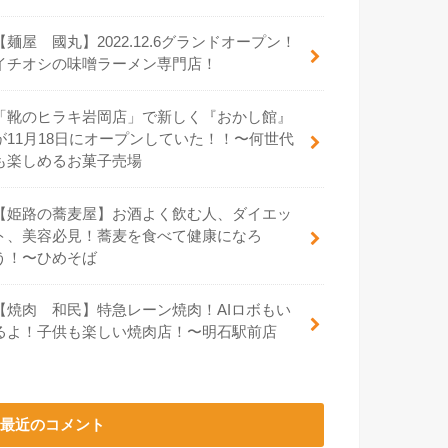
【麺屋 國丸】2022.12.6グランドオープン！
イチオシの味噌ラーメン専門店！
「靴のヒラキ岩岡店」で新しく『おかし館』
が11月18日にオープンしていた！！〜何世代
も楽しめるお菓子売場
【姫路の蕎麦屋】お酒よく飲む人、ダイエッ
ト、美容必見！蕎麦を食べて健康になろ
う！〜ひめそば
【焼肉 和民】特急レーン焼肉！AIロボもい
るよ！子供も楽しい焼肉店！〜明石駅前店
最近のコメント