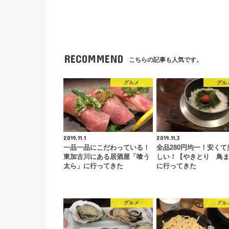
RECOMMEND
こちらの記事も人気です。
グルメ
グル
2019.11.1
2019.11.3
一品一品にこだわっている！
全品280円均一！安くて
東加古川にある居酒屋「喰う
しい！【やきとり 鳥
太ら」に行ってきた
に行ってきた
グルメ
グル