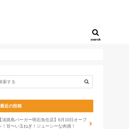
search
最近の投稿
【淡路島バーガー明石魚住店】6月10日オープ
ン！甘〜い玉ねぎ！ジューシーな肉感！