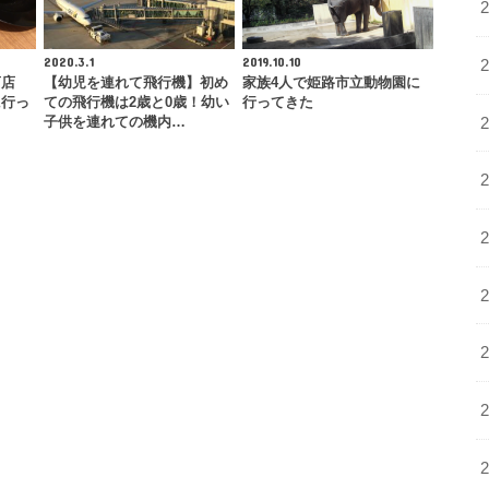
2020.3.1
2019.10.10
商店
【幼児を連れて飛行機】初め
家族4人で姫路市立動物園に
に行っ
ての飛行機は2歳と0歳！幼い
行ってきた
子供を連れての機内…