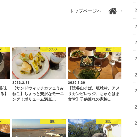
トップページへ
メ
グルメ
旅行
2022.2.26
2020.3.20
美味
【サンドウィッチカフェうみ
【読谷山そば、琉球村、アメ
まる】
ねこ】ちょっと贅沢なモーニ
リカンビレッジ、ちゅらはま
ング！ボリューム満点…
食堂】子供連れの家族…
メ
旅行
旅行