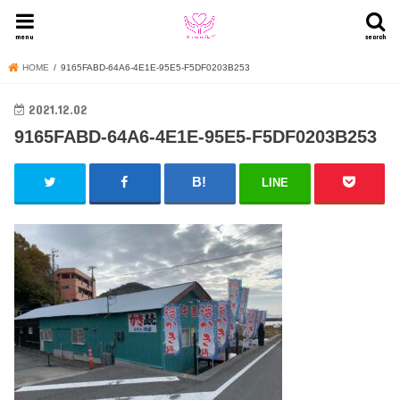
menu
search
HOME
9165FABD-64A6-4E1E-95E5-F5DF0203B253
2021.12.02
9165FABD-64A6-4E1E-95E5-F5DF0203B253
LINE