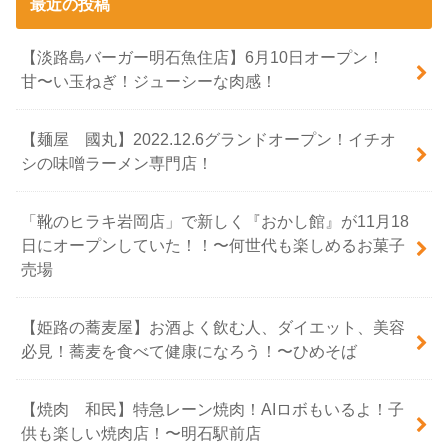
最近の投稿
【淡路島バーガー明石魚住店】6月10日オープン！
甘〜い玉ねぎ！ジューシーな肉感！
【麺屋 國丸】2022.12.6グランドオープン！イチオ
シの味噌ラーメン専門店！
「靴のヒラキ岩岡店」で新しく『おかし館』が11月18
日にオープンしていた！！〜何世代も楽しめるお菓子
売場
【姫路の蕎麦屋】お酒よく飲む人、ダイエット、美容
必見！蕎麦を食べて健康になろう！〜ひめそば
【焼肉 和民】特急レーン焼肉！AIロボもいるよ！子
供も楽しい焼肉店！〜明石駅前店