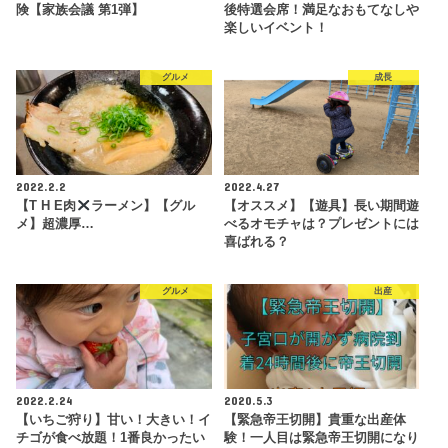
険【家族会議 第1弾】
後特選会席！満足なおもてなしや
楽しいイベント！
グルメ
成長
2022.2.2
2022.4.27
【T H E肉
ラーメン】【グル
【オススメ】【遊具】長い期間遊
メ】超濃厚…
べるオモチャは？プレゼントには
喜ばれる？
グルメ
出産
2022.2.24
2020.5.3
【いちご狩り】甘い！大きい！イ
【緊急帝王切開】貴重な出産体
チゴが食べ放題！1番良かったい
験！一人目は緊急帝王切開になり