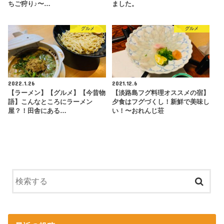
ちご狩り♪〜…
ました。
グルメ
グルメ
2022.1.26
2021.12.6
【ラーメン】【グルメ】【今昔物
【淡路島フグ料理オススメの宿】
語】こんなところにラーメン
夕食はフグづくし！新鮮で美味し
屋？！田舎にある…
い！〜おれんじ荘