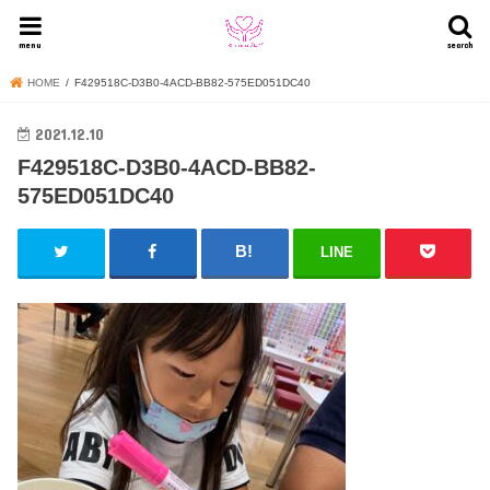
menu
search
HOME
F429518C-D3B0-4ACD-BB82-575ED051DC40
2021.12.10
F429518C-D3B0-4ACD-BB82-
575ED051DC40
LINE