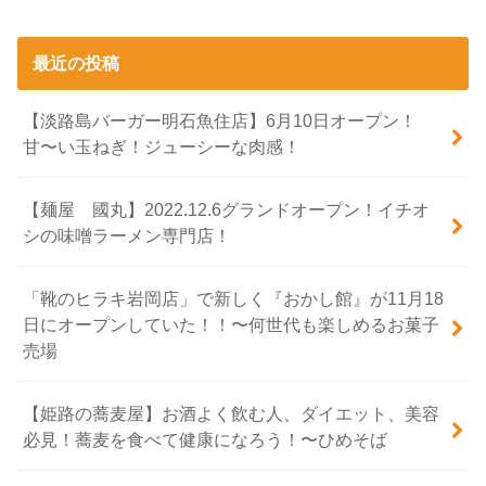
最近の投稿
【淡路島バーガー明石魚住店】6月10日オープン！
甘〜い玉ねぎ！ジューシーな肉感！
【麺屋 國丸】2022.12.6グランドオープン！イチオ
シの味噌ラーメン専門店！
「靴のヒラキ岩岡店」で新しく『おかし館』が11月18
日にオープンしていた！！〜何世代も楽しめるお菓子
売場
【姫路の蕎麦屋】お酒よく飲む人、ダイエット、美容
必見！蕎麦を食べて健康になろう！〜ひめそば