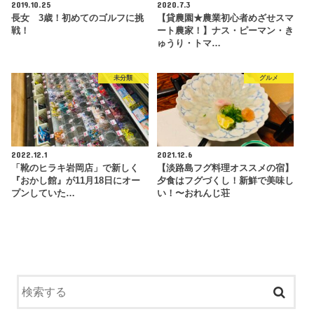
2019.10.25
2020.7.3
長女 3歳！初めてのゴルフに挑
【貸農園★農業初心者めざせスマ
戦！
ート農家！】ナス・ピーマン・き
ゅうり・トマ…
未分類
グルメ
2022.12.1
2021.12.6
「靴のヒラキ岩岡店」で新しく
【淡路島フグ料理オススメの宿】
『おかし館』が11月18日にオー
夕食はフグづくし！新鮮で美味し
プンしていた…
い！〜おれんじ荘