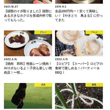
2021.10.27
2019.11.3
【頭部のイボ取りました】頭部に
全品280円均一！安くて美味し
ある大きなホクロを形成外科で取
い！【やきとり 鳥まる】に行っ
ってもらった。
てきた
グルメ
グルメ
2022.6.16
2022.4.13
【焼肉 和民】特急レーン焼肉！
【ロピア】【スーパー】ロピアの
AIロボもいるよ！子供も楽しい焼
食材で楽しめる！パーティー＆
肉店！〜明…
BBQ！
成長
農業