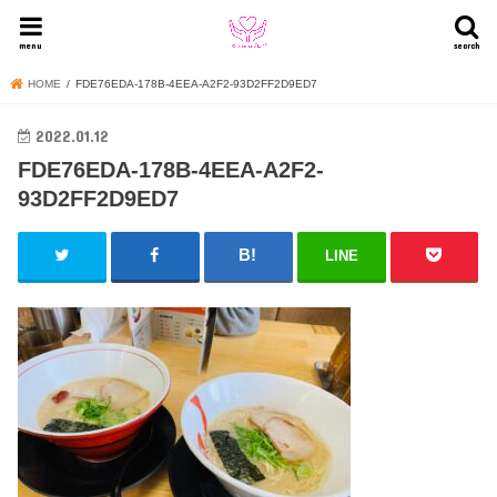
menu
search
HOME
FDE76EDA-178B-4EEA-A2F2-93D2FF2D9ED7
2022.01.12
FDE76EDA-178B-4EEA-A2F2-
93D2FF2D9ED7
LINE