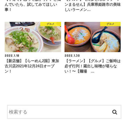
んでいたら、試してみてほしい
ンまるせん】兵庫県姫路市の美味
事！
しいラーメン…
グルメ
グルメ
2022.1.18
2022.1.30
【新店舗】【らーめん2国】東加
【ラーメン】【グルメ】ご飯時は
古川店2021年12月24日オープ
必ず行列！蔵出し味噌が堪らな
ン！
い！〜【麺場 …