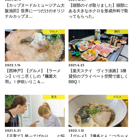
【カップヌードルミュージアム大
【頭部のイボ取りました】頭部に
阪池田】世界に一つだけのオリジ
ある大きなホクロを形成外科で取
ナルカップヌ…
ってもらった。
グルメ
旅行
2022.1.14
2021.6.23
【西神戸】【グルメ】【ラーメ
【楽天ステイ ヴィラ淡路】1棟
ン】いりこ尽くしの『麺屋大
貸切のプライベート空間で楽しく
羽』！伊吹いりこ＆…
BBQ！
育児
グルメ
2021.5.21
2022.1.12
【子育て】怒ってばかり。。と悩
【グルメ】【博多とんこつラーメ