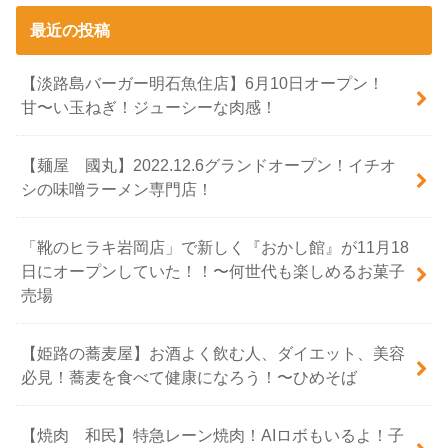
最近の投稿
【淡路島バーガー明石魚住店】6月10日オープン！
甘〜い玉ねぎ！ジューシーな肉感！
【麺屋 國丸】2022.12.6グランドオープン！イチオ
シの味噌ラーメン専門店！
「靴のヒラキ岩岡店」で新しく『おかし館』が11月18
日にオープンしていた！！〜何世代も楽しめるお菓子
売場
【姫路の蕎麦屋】お酒よく飲む人、ダイエット、美容
必見！蕎麦を食べて健康になろう！〜ひめそば
【焼肉 和民】特急レーン焼肉！AIロボもいるよ！子