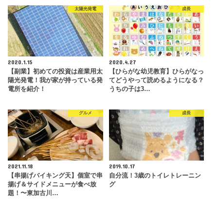
太陽光発電
成長
2020.1.15
2020.4.27
【副業】初めての投資は産業用太
【ひらがな幼児教育】ひらがなっ
陽光発電！我が家が持っている発
てどうやって読めるようになる？
電所を紹介！
うちの子は3…
グルメ
成長
2021.11.18
2019.10.17
【串揚げバイキング天】個室で串
自分流！3歳のトイレトレーニン
揚げ＆サイドメニューが食べ放
グ
題！〜東加古川…