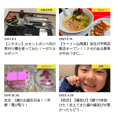
太陽光発電
グルメ
2021.8.2
2021.5.19
【ニチネン】カセットボンベ式の
【ラーメン山岡屋】加古川平岡店
草刈り機を使ってみた！〜ガスカ
新店オープン！！クセのある豚骨
ルボンベ
がやみつきに…
イベント
成長
2019.10.30
2022.4.20
次女 1歳のお誕生日会！一升
【幼児】【歯並び】5歳で3本抜
餅！選び取り！
けた！生えてきた歯の歯並びが悪
かったらどう…