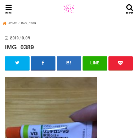
menu
search
HOME
IMG_0389
2019.10.09
IMG_0389
LINE