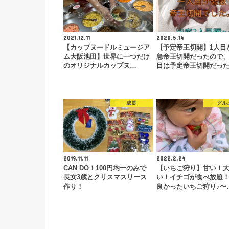
2021.12.11
2020.5.14
【カップヌードルミュージア
【予定帝王切開】1人目
ム大阪池田】世界に一つだけ
急帝王切開だったので、
のオリジナルカップヌ…
目は予定帝王切開だっ
成長
グル
2019.11.11
2022.2.24
CAN DO！100円均一のみで
【いちご狩り】甘い！
長女3歳とクリスマスリース
い！イチゴが食べ放題！
作り！
良かったいちご狩り♪〜