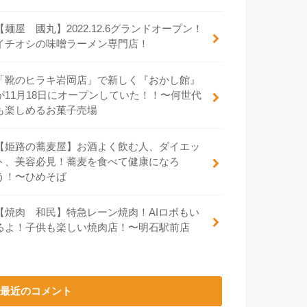
【麺屋 國丸】2022.12.6グランドオープン！
イチオシの味噌ラーメン専門店！
「靴のヒラキ岩岡店」で新しく『おかし館』
が11月18日にオープンしていた！！〜何世代
も楽しめるお菓子売場
【姫路の蕎麦屋】お酒よく飲む人、ダイエッ
ト、美容必見！蕎麦を食べて健康になろ
う！〜ひめそば
【焼肉 和民】特急レーン焼肉！AIロボもい
るよ！子供も楽しい焼肉店！〜明石駅前店
最近のコメント