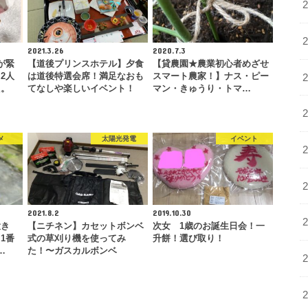
2021.3.26
2020.7.3
が緊
【道後プリンスホテル】夕食
【貸農園★農業初心者めざせ
2人
は道後特選会席！満足なおも
スマート農家！】ナス・ピー
た。
てなしや楽しいイベント！
マン・きゅうり・トマ…
メ
太陽光発電
イベント
2021.8.2
2019.10.30
大き
【ニチネン】カセットボンベ
次女 1歳のお誕生日会！一
1番
式の草刈り機を使ってみ
升餅！選び取り！
…
た！〜ガスカルボンベ