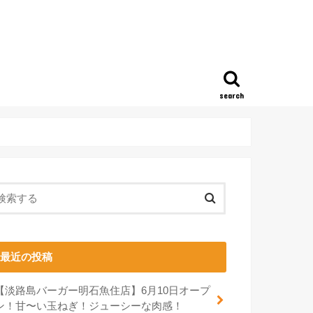
search
最近の投稿
【淡路島バーガー明石魚住店】6月10日オープ
ン！甘〜い玉ねぎ！ジューシーな肉感！